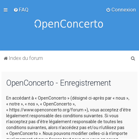
FAQ
Connexion
R
Index du forum
e
c
OpenConcerto - Enregistrement
h
e
En accédant à « OpenConcerto » (désigné ci-après par « nous »,
r
« notre », « nos », « OpenConcerto »,
c
« https://www.openconcerto.org/forum »), vous acceptez d’être
légalement responsable des conditions suivantes. Si vous
h
n’acceptez pas d’être légalement responsable de toutes les
e
conditions suivantes, alors n’accédez pas et/ou n’utilisez pas
« OpenConcerto ». Nous pouvons modifier celles-ci à n’importe
r