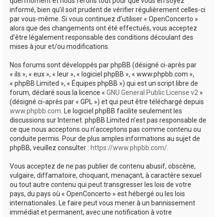
quel moment et nous ferons tout pour que vous en soyez
informé, bien qu’il soit prudent de vérifier régulièrement celles-ci
par vous-même. Si vous continuez d’utiliser « OpenConcerto »
alors que des changements ont été effectués, vous acceptez
d’être légalement responsable des conditions découlant des
mises à jour et/ou modifications.
Nos forums sont développés par phpBB (désigné ci-après par
« ils », « eux », « leur », « logiciel phpBB », « www.phpbb.com »,
« phpBB Limited », « Équipes phpBB ») qui est un script libre de
forum, déclaré sous la licence «
GNU General Public License v2
»
(désigné ci-après par « GPL ») et qui peut être téléchargé depuis
www.phpbb.com
. Le logiciel phpBB facilite seulement les
discussions sur Internet. phpBB Limited n’est pas responsable de
ce que nous acceptons ou n’acceptons pas comme contenu ou
conduite permis. Pour de plus amples informations au sujet de
phpBB, veuillez consulter :
https://www.phpbb.com/
.
Vous acceptez de ne pas publier de contenu abusif, obscène,
vulgaire, diffamatoire, choquant, menaçant, à caractère sexuel
ou tout autre contenu qui peut transgresser les lois de votre
pays, du pays où « OpenConcerto » est hébergé ou les lois
internationales. Le faire peut vous mener à un bannissement
immédiat et permanent, avec une notification à votre