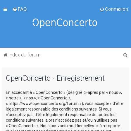
FAQ
Connexion
R
Index du forum
e
c
OpenConcerto - Enregistrement
h
e
En accédant à « OpenConcerto » (désigné ci-après par « nous »,
r
« notre », « nos », « OpenConcerto »,
c
« https://www.openconcerto.org/forum »), vous acceptez d’être
légalement responsable des conditions suivantes. Si vous
h
n’acceptez pas d’être légalement responsable de toutes les
e
conditions suivantes, alors n’accédez pas et/ou n’utilisez pas
« OpenConcerto ». Nous pouvons modifier celles-ci à n’importe
r