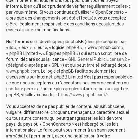
quel moment et nous ferons tout pour que vous en soyez
informé, bien qu’il soit prudent de vérifier régulièrement celles-ci
par vous-même. Si vous continuez d’utiliser « OpenConcerto »
alors que des changements ont été effectués, vous acceptez
d’être légalement responsable des conditions découlant des
mises à jour et/ou modifications.
Nos forums sont développés par phpBB (désigné ci-après par
« ils », « eux », « leur », « logiciel phpBB », « www.phpbb.com »,
« phpBB Limited », « Équipes phpBB ») qui est un script libre de
forum, déclaré sous la licence «
GNU General Public License v2
»
(désigné ci-après par « GPL ») et qui peut être téléchargé depuis
www.phpbb.com
. Le logiciel phpBB facilite seulement les
discussions sur Internet. phpBB Limited n’est pas responsable de
ce que nous acceptons ou n’acceptons pas comme contenu ou
conduite permis. Pour de plus amples informations au sujet de
phpBB, veuillez consulter :
https://www.phpbb.com/
.
Vous acceptez de ne pas publier de contenu abusif, obscène,
vulgaire, diffamatoire, choquant, menaçant, à caractère sexuel
ou tout autre contenu qui peut transgresser les lois de votre
pays, du pays où « OpenConcerto » est hébergé ou les lois
internationales. Le faire peut vous mener à un bannissement
immédiat et permanent, avec une notification à votre