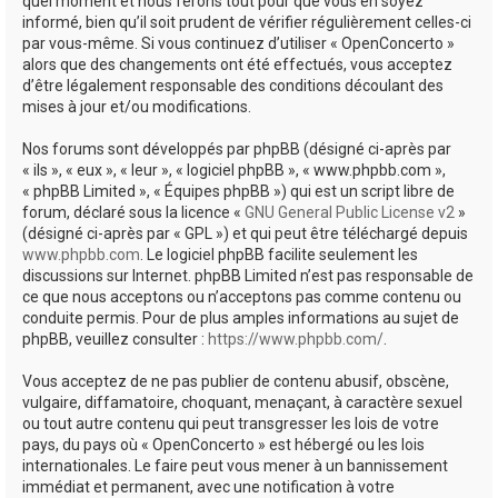
quel moment et nous ferons tout pour que vous en soyez
informé, bien qu’il soit prudent de vérifier régulièrement celles-ci
par vous-même. Si vous continuez d’utiliser « OpenConcerto »
alors que des changements ont été effectués, vous acceptez
d’être légalement responsable des conditions découlant des
mises à jour et/ou modifications.
Nos forums sont développés par phpBB (désigné ci-après par
« ils », « eux », « leur », « logiciel phpBB », « www.phpbb.com »,
« phpBB Limited », « Équipes phpBB ») qui est un script libre de
forum, déclaré sous la licence «
GNU General Public License v2
»
(désigné ci-après par « GPL ») et qui peut être téléchargé depuis
www.phpbb.com
. Le logiciel phpBB facilite seulement les
discussions sur Internet. phpBB Limited n’est pas responsable de
ce que nous acceptons ou n’acceptons pas comme contenu ou
conduite permis. Pour de plus amples informations au sujet de
phpBB, veuillez consulter :
https://www.phpbb.com/
.
Vous acceptez de ne pas publier de contenu abusif, obscène,
vulgaire, diffamatoire, choquant, menaçant, à caractère sexuel
ou tout autre contenu qui peut transgresser les lois de votre
pays, du pays où « OpenConcerto » est hébergé ou les lois
internationales. Le faire peut vous mener à un bannissement
immédiat et permanent, avec une notification à votre