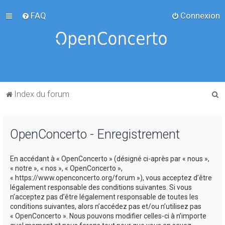
FAQ
Connexion
R
Index du forum
e
c
OpenConcerto - Enregistrement
h
e
En accédant à « OpenConcerto » (désigné ci-après par « nous »,
r
« notre », « nos », « OpenConcerto »,
c
« https://www.openconcerto.org/forum »), vous acceptez d’être
légalement responsable des conditions suivantes. Si vous
h
n’acceptez pas d’être légalement responsable de toutes les
e
conditions suivantes, alors n’accédez pas et/ou n’utilisez pas
« OpenConcerto ». Nous pouvons modifier celles-ci à n’importe
r