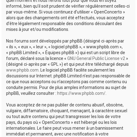
quel moment et nous ferons tout pour que vous en soyez
informé, bien qu’il soit prudent de vérifier régulièrement celles-ci
par vous-même. Si vous continuez d’utiliser « OpenConcerto »
alors que des changements ont été effectués, vous acceptez
d’être légalement responsable des conditions découlant des
mises à jour et/ou modifications.
Nos forums sont développés par phpBB (désigné ci-après par
« ils », « eux », « leur », « logiciel phpBB », « www.phpbb.com »,
« phpBB Limited », « Équipes phpBB ») qui est un script libre de
forum, déclaré sous la licence «
GNU General Public License v2
»
(désigné ci-après par « GPL ») et qui peut être téléchargé depuis
www.phpbb.com
. Le logiciel phpBB facilite seulement les
discussions sur Internet. phpBB Limited n’est pas responsable de
ce que nous acceptons ou n’acceptons pas comme contenu ou
conduite permis. Pour de plus amples informations au sujet de
phpBB, veuillez consulter :
https://www.phpbb.com/
.
Vous acceptez de ne pas publier de contenu abusif, obscène,
vulgaire, diffamatoire, choquant, menaçant, à caractère sexuel
ou tout autre contenu qui peut transgresser les lois de votre
pays, du pays où « OpenConcerto » est hébergé ou les lois
internationales. Le faire peut vous mener à un bannissement
immédiat et permanent, avec une notification à votre