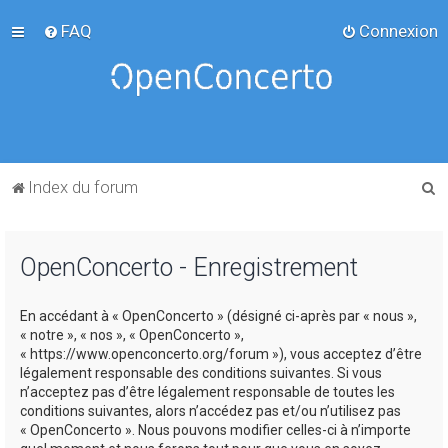
FAQ
Connexion
R
Index du forum
e
c
OpenConcerto - Enregistrement
h
e
En accédant à « OpenConcerto » (désigné ci-après par « nous »,
r
« notre », « nos », « OpenConcerto »,
c
« https://www.openconcerto.org/forum »), vous acceptez d’être
légalement responsable des conditions suivantes. Si vous
h
n’acceptez pas d’être légalement responsable de toutes les
e
conditions suivantes, alors n’accédez pas et/ou n’utilisez pas
« OpenConcerto ». Nous pouvons modifier celles-ci à n’importe
r