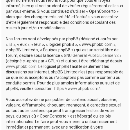
quel moment et nous ferons tout pour que vous en soyez
informé, bien qu’il soit prudent de vérifier régulièrement celles-ci
par vous-même. Si vous continuez d’utiliser « OpenConcerto »
alors que des changements ont été effectués, vous acceptez
d’être légalement responsable des conditions découlant des
mises à jour et/ou modifications.
Nos forums sont développés par phpBB (désigné ci-après par
« ils », « eux », « leur », « logiciel phpBB », « www.phpbb.com »,
« phpBB Limited », « Équipes phpBB ») qui est un script libre de
forum, déclaré sous la licence «
GNU General Public License v2
»
(désigné ci-après par « GPL ») et qui peut être téléchargé depuis
www.phpbb.com
. Le logiciel phpBB facilite seulement les
discussions sur Internet. phpBB Limited n’est pas responsable de
ce que nous acceptons ou n’acceptons pas comme contenu ou
conduite permis. Pour de plus amples informations au sujet de
phpBB, veuillez consulter :
https://www.phpbb.com/
.
Vous acceptez de ne pas publier de contenu abusif, obscène,
vulgaire, diffamatoire, choquant, menaçant, à caractère sexuel
ou tout autre contenu qui peut transgresser les lois de votre
pays, du pays où « OpenConcerto » est hébergé ou les lois
internationales. Le faire peut vous mener à un bannissement
immédiat et permanent, avec une notification à votre