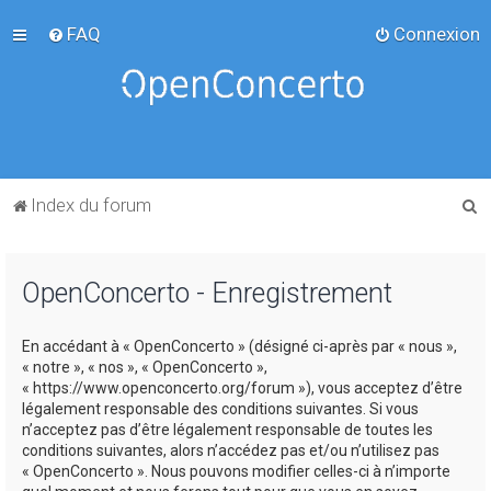
FAQ
Connexion
R
Index du forum
e
c
OpenConcerto - Enregistrement
h
e
En accédant à « OpenConcerto » (désigné ci-après par « nous »,
r
« notre », « nos », « OpenConcerto »,
c
« https://www.openconcerto.org/forum »), vous acceptez d’être
légalement responsable des conditions suivantes. Si vous
h
n’acceptez pas d’être légalement responsable de toutes les
e
conditions suivantes, alors n’accédez pas et/ou n’utilisez pas
« OpenConcerto ». Nous pouvons modifier celles-ci à n’importe
r