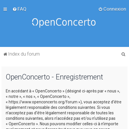
FAQ
Connexion
R
Index du forum
e
c
OpenConcerto - Enregistrement
h
e
En accédant à « OpenConcerto » (désigné ci-après par « nous »,
r
« notre », « nos », « OpenConcerto »,
c
« https://www.openconcerto.org/forum »), vous acceptez d’être
légalement responsable des conditions suivantes. Si vous
h
n’acceptez pas d’être légalement responsable de toutes les
e
conditions suivantes, alors n’accédez pas et/ou n’utilisez pas
« OpenConcerto ». Nous pouvons modifier celles-ci à n’importe
r