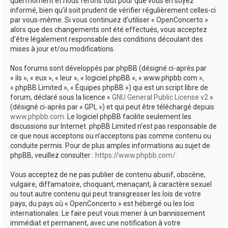
quel moment et nous ferons tout pour que vous en soyez
informé, bien qu’il soit prudent de vérifier régulièrement celles-ci
par vous-même. Si vous continuez d’utiliser « OpenConcerto »
alors que des changements ont été effectués, vous acceptez
d’être légalement responsable des conditions découlant des
mises à jour et/ou modifications.
Nos forums sont développés par phpBB (désigné ci-après par
« ils », « eux », « leur », « logiciel phpBB », « www.phpbb.com »,
« phpBB Limited », « Équipes phpBB ») qui est un script libre de
forum, déclaré sous la licence «
GNU General Public License v2
»
(désigné ci-après par « GPL ») et qui peut être téléchargé depuis
www.phpbb.com
. Le logiciel phpBB facilite seulement les
discussions sur Internet. phpBB Limited n’est pas responsable de
ce que nous acceptons ou n’acceptons pas comme contenu ou
conduite permis. Pour de plus amples informations au sujet de
phpBB, veuillez consulter :
https://www.phpbb.com/
.
Vous acceptez de ne pas publier de contenu abusif, obscène,
vulgaire, diffamatoire, choquant, menaçant, à caractère sexuel
ou tout autre contenu qui peut transgresser les lois de votre
pays, du pays où « OpenConcerto » est hébergé ou les lois
internationales. Le faire peut vous mener à un bannissement
immédiat et permanent, avec une notification à votre