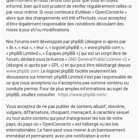
quel moment et nous ferons tout pour que vous en soyez
informé, bien qu’il soit prudent de vérifier régulièrement celles-ci
par vous-même. Si vous continuez d’utiliser « OpenConcerto »
alors que des changements ont été effectués, vous acceptez
d’être légalement responsable des conditions découlant des
mises à jour et/ou modifications.
Nos forums sont développés par phpBB (désigné ci-après par
« ils », « eux », « leur », « logiciel phpBB », « www.phpbb.com »,
« phpBB Limited », « Équipes phpBB ») qui est un script libre de
forum, déclaré sous la licence «
GNU General Public License v2
»
(désigné ci-après par « GPL ») et qui peut être téléchargé depuis
www.phpbb.com
. Le logiciel phpBB facilite seulement les
discussions sur Internet. phpBB Limited n’est pas responsable de
ce que nous acceptons ou n’acceptons pas comme contenu ou
conduite permis. Pour de plus amples informations au sujet de
phpBB, veuillez consulter :
https://www.phpbb.com/
.
Vous acceptez de ne pas publier de contenu abusif, obscène,
vulgaire, diffamatoire, choquant, menaçant, à caractère sexuel
ou tout autre contenu qui peut transgresser les lois de votre
pays, du pays où « OpenConcerto » est hébergé ou les lois
internationales. Le faire peut vous mener à un bannissement
immédiat et permanent, avec une notification à votre