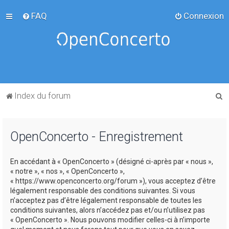
FAQ
Connexion
R
Index du forum
e
c
OpenConcerto - Enregistrement
h
e
En accédant à « OpenConcerto » (désigné ci-après par « nous »,
r
« notre », « nos », « OpenConcerto »,
c
« https://www.openconcerto.org/forum »), vous acceptez d’être
légalement responsable des conditions suivantes. Si vous
h
n’acceptez pas d’être légalement responsable de toutes les
e
conditions suivantes, alors n’accédez pas et/ou n’utilisez pas
« OpenConcerto ». Nous pouvons modifier celles-ci à n’importe
r