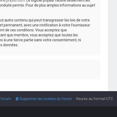
ww.phpbb.com
. Le logiciel phpBB facilite seulement les
nduite permis. Pour de plus amples informations au sujet
t autre contenu qui peut transgresser les lois de votre
t permanent, avec une notification à votre fournisseur
ment de ces conditions. Vous acceptez que
n tant que membre, vous acceptez que toutes les
s à une tierce partie sans votre consentement, ni
es données.
u forum
Supprimer les cookies du forum
Heures au format
UTC