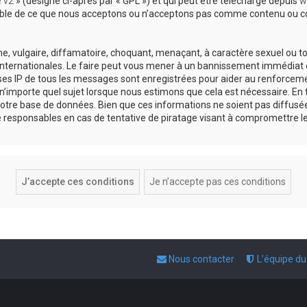
e v2
» (désigné ci-après par « GPL ») et qui peut être téléchargé depuis
w
sable de ce que nous acceptons ou n’acceptons pas comme contenu ou co
, vulgaire, diffamatoire, choquant, menaçant, à caractère sexuel ou tou
 internationales. Le faire peut vous mener à un bannissement immédiat e
esses IP de tous les messages sont enregistrées pour aider au renforce
 n’importe quel sujet lorsque nous estimons que cela est nécessaire. E
otre base de données. Bien que ces informations ne soient pas diffusée
responsables en cas de tentative de piratage visant à compromettre l
Nous contacter
L’équipe d