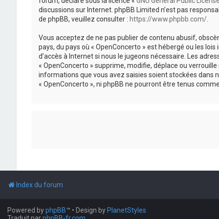
forum, déclaré sous la licence «
GNU General Public Licens
discussions sur Internet. phpBB Limited n’est pas respon
de phpBB, veuillez consulter :
https://www.phpbb.com/
.
Vous acceptez de ne pas publier de contenu abusif, obscène
pays, du pays où « OpenConcerto » est hébergé ou les lois
d’accès à Internet si nous le jugeons nécessaire. Les adr
« OpenConcerto » supprime, modifie, déplace ou verrouille
informations que vous avez saisies soient stockées dans n
« OpenConcerto », ni phpBB ne pourront être tenus comme 
Index du forum
Powered by
phpBB
™
• Design by
PlanetStyles
Traduit par
phpBB-fr.com