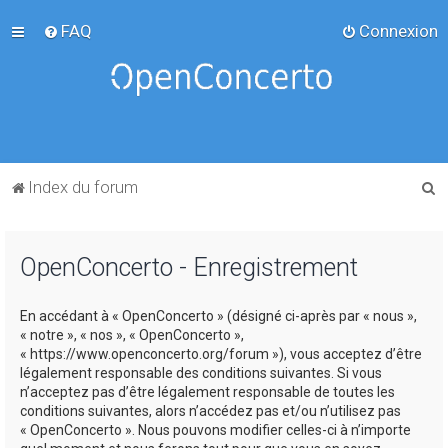
FAQ
Connexion
R
Index du forum
e
c
OpenConcerto - Enregistrement
h
e
En accédant à « OpenConcerto » (désigné ci-après par « nous »,
r
« notre », « nos », « OpenConcerto »,
c
« https://www.openconcerto.org/forum »), vous acceptez d’être
légalement responsable des conditions suivantes. Si vous
h
n’acceptez pas d’être légalement responsable de toutes les
e
conditions suivantes, alors n’accédez pas et/ou n’utilisez pas
« OpenConcerto ». Nous pouvons modifier celles-ci à n’importe
r