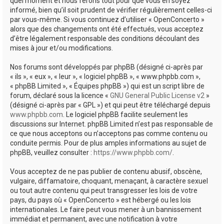
quel moment et nous ferons tout pour que vous en soyez
informé, bien qu’il soit prudent de vérifier régulièrement celles-ci
par vous-même. Si vous continuez d’utiliser « OpenConcerto »
alors que des changements ont été effectués, vous acceptez
d’être légalement responsable des conditions découlant des
mises à jour et/ou modifications.
Nos forums sont développés par phpBB (désigné ci-après par
« ils », « eux », « leur », « logiciel phpBB », « www.phpbb.com »,
« phpBB Limited », « Équipes phpBB ») qui est un script libre de
forum, déclaré sous la licence «
GNU General Public License v2
»
(désigné ci-après par « GPL ») et qui peut être téléchargé depuis
www.phpbb.com
. Le logiciel phpBB facilite seulement les
discussions sur Internet. phpBB Limited n’est pas responsable de
ce que nous acceptons ou n’acceptons pas comme contenu ou
conduite permis. Pour de plus amples informations au sujet de
phpBB, veuillez consulter :
https://www.phpbb.com/
.
Vous acceptez de ne pas publier de contenu abusif, obscène,
vulgaire, diffamatoire, choquant, menaçant, à caractère sexuel
ou tout autre contenu qui peut transgresser les lois de votre
pays, du pays où « OpenConcerto » est hébergé ou les lois
internationales. Le faire peut vous mener à un bannissement
immédiat et permanent, avec une notification à votre