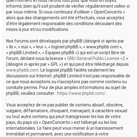
quel moment et nous ferons tout pour que vous en soyez
informé, bien qu’il soit prudent de vérifier régulièrement celles-ci
par vous-même. Si vous continuez d’utiliser « OpenConcerto »
alors que des changements ont été effectués, vous acceptez
d’être légalement responsable des conditions découlant des
mises à jour et/ou modifications.
Nos forums sont développés par phpBB (désigné ci-après par
« ils », « eux », « leur », « logiciel phpBB », « www.phpbb.com »,
« phpBB Limited », « Équipes phpBB ») qui est un script libre de
forum, déclaré sous la licence «
GNU General Public License v2
»
(désigné ci-après par « GPL ») et qui peut être téléchargé depuis
www.phpbb.com
. Le logiciel phpBB facilite seulement les
discussions sur Internet. phpBB Limited n’est pas responsable de
ce que nous acceptons ou n’acceptons pas comme contenu ou
conduite permis. Pour de plus amples informations au sujet de
phpBB, veuillez consulter :
https://www.phpbb.com/
.
Vous acceptez de ne pas publier de contenu abusif, obscène,
vulgaire, diffamatoire, choquant, menaçant, à caractère sexuel
ou tout autre contenu qui peut transgresser les lois de votre
pays, du pays où « OpenConcerto » est hébergé ou les lois
internationales. Le faire peut vous mener à un bannissement
immédiat et permanent, avec une notification à votre