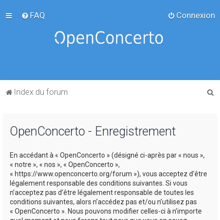
FAQ
Connexion
R
Index du forum
e
c
OpenConcerto - Enregistrement
h
e
En accédant à « OpenConcerto » (désigné ci-après par « nous »,
r
« notre », « nos », « OpenConcerto »,
c
« https://www.openconcerto.org/forum »), vous acceptez d’être
légalement responsable des conditions suivantes. Si vous
h
n’acceptez pas d’être légalement responsable de toutes les
e
conditions suivantes, alors n’accédez pas et/ou n’utilisez pas
« OpenConcerto ». Nous pouvons modifier celles-ci à n’importe
r