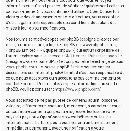
quel moment et nous ferons tout pour que vous en soyez
informé, bien qu’il soit prudent de vérifier régulièrement celles-ci
par vous-même. Si vous continuez d’utiliser « OpenConcerto »
alors que des changements ont été effectués, vous acceptez
d’être légalement responsable des conditions découlant des
mises à jour et/ou modifications.
Nos forums sont développés par phpBB (désigné ci-après par
« ils », « eux », « leur », « logiciel phpBB », « www.phpbb.com »,
« phpBB Limited », « Équipes phpBB ») qui est un script libre de
forum, déclaré sous la licence «
GNU General Public License v2
»
(désigné ci-après par « GPL ») et qui peut être téléchargé depuis
www.phpbb.com
. Le logiciel phpBB facilite seulement les
discussions sur Internet. phpBB Limited n’est pas responsable de
ce que nous acceptons ou n’acceptons pas comme contenu ou
conduite permis. Pour de plus amples informations au sujet de
phpBB, veuillez consulter :
https://www.phpbb.com/
.
Vous acceptez de ne pas publier de contenu abusif, obscène,
vulgaire, diffamatoire, choquant, menaçant, à caractère sexuel
ou tout autre contenu qui peut transgresser les lois de votre
pays, du pays où « OpenConcerto » est hébergé ou les lois
internationales. Le faire peut vous mener à un bannissement
immédiat et permanent, avec une notification à votre