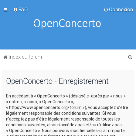
FAQ
Connexion
R
Index du forum
e
c
OpenConcerto - Enregistrement
h
e
En accédant à « OpenConcerto » (désigné ci-après par « nous »,
r
« notre », « nos », « OpenConcerto »,
c
« https://www.openconcerto.org/forum »), vous acceptez d’être
légalement responsable des conditions suivantes. Si vous
h
n’acceptez pas d’être légalement responsable de toutes les
e
conditions suivantes, alors n’accédez pas et/ou n’utilisez pas
« OpenConcerto ». Nous pouvons modifier celles-ci à n’importe
r