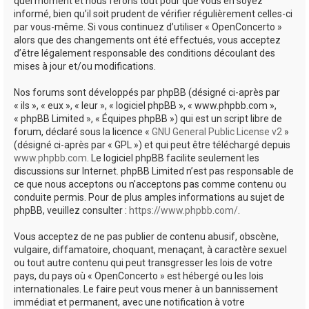
quel moment et nous ferons tout pour que vous en soyez
informé, bien qu’il soit prudent de vérifier régulièrement celles-ci
par vous-même. Si vous continuez d’utiliser « OpenConcerto »
alors que des changements ont été effectués, vous acceptez
d’être légalement responsable des conditions découlant des
mises à jour et/ou modifications.
Nos forums sont développés par phpBB (désigné ci-après par
« ils », « eux », « leur », « logiciel phpBB », « www.phpbb.com »,
« phpBB Limited », « Équipes phpBB ») qui est un script libre de
forum, déclaré sous la licence «
GNU General Public License v2
»
(désigné ci-après par « GPL ») et qui peut être téléchargé depuis
www.phpbb.com
. Le logiciel phpBB facilite seulement les
discussions sur Internet. phpBB Limited n’est pas responsable de
ce que nous acceptons ou n’acceptons pas comme contenu ou
conduite permis. Pour de plus amples informations au sujet de
phpBB, veuillez consulter :
https://www.phpbb.com/
.
Vous acceptez de ne pas publier de contenu abusif, obscène,
vulgaire, diffamatoire, choquant, menaçant, à caractère sexuel
ou tout autre contenu qui peut transgresser les lois de votre
pays, du pays où « OpenConcerto » est hébergé ou les lois
internationales. Le faire peut vous mener à un bannissement
immédiat et permanent, avec une notification à votre