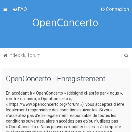
FAQ
Connexion
R
Index du forum
e
c
OpenConcerto - Enregistrement
h
e
En accédant à « OpenConcerto » (désigné ci-après par « nous »,
r
« notre », « nos », « OpenConcerto »,
c
« https://www.openconcerto.org/forum »), vous acceptez d’être
légalement responsable des conditions suivantes. Si vous
h
n’acceptez pas d’être légalement responsable de toutes les
e
conditions suivantes, alors n’accédez pas et/ou n’utilisez pas
« OpenConcerto ». Nous pouvons modifier celles-ci à n’importe
r