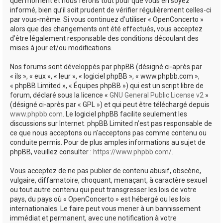
quel moment et nous ferons tout pour que vous en soyez
informé, bien qu’il soit prudent de vérifier régulièrement celles-ci
par vous-même. Si vous continuez d’utiliser « OpenConcerto »
alors que des changements ont été effectués, vous acceptez
d’être légalement responsable des conditions découlant des
mises à jour et/ou modifications.
Nos forums sont développés par phpBB (désigné ci-après par
« ils », « eux », « leur », « logiciel phpBB », « www.phpbb.com »,
« phpBB Limited », « Équipes phpBB ») qui est un script libre de
forum, déclaré sous la licence «
GNU General Public License v2
»
(désigné ci-après par « GPL ») et qui peut être téléchargé depuis
www.phpbb.com
. Le logiciel phpBB facilite seulement les
discussions sur Internet. phpBB Limited n’est pas responsable de
ce que nous acceptons ou n’acceptons pas comme contenu ou
conduite permis. Pour de plus amples informations au sujet de
phpBB, veuillez consulter :
https://www.phpbb.com/
.
Vous acceptez de ne pas publier de contenu abusif, obscène,
vulgaire, diffamatoire, choquant, menaçant, à caractère sexuel
ou tout autre contenu qui peut transgresser les lois de votre
pays, du pays où « OpenConcerto » est hébergé ou les lois
internationales. Le faire peut vous mener à un bannissement
immédiat et permanent, avec une notification à votre