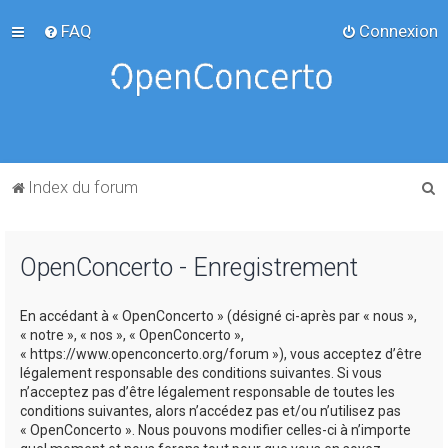
FAQ
Connexion
R
Index du forum
e
c
OpenConcerto - Enregistrement
h
e
En accédant à « OpenConcerto » (désigné ci-après par « nous »,
r
« notre », « nos », « OpenConcerto »,
c
« https://www.openconcerto.org/forum »), vous acceptez d’être
légalement responsable des conditions suivantes. Si vous
h
n’acceptez pas d’être légalement responsable de toutes les
e
conditions suivantes, alors n’accédez pas et/ou n’utilisez pas
« OpenConcerto ». Nous pouvons modifier celles-ci à n’importe
r