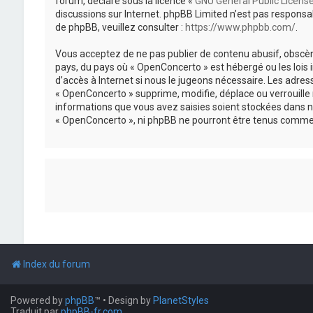
forum, déclaré sous la licence «
GNU General Public Licens
discussions sur Internet. phpBB Limited n’est pas respon
de phpBB, veuillez consulter :
https://www.phpbb.com/
.
Vous acceptez de ne pas publier de contenu abusif, obscène
pays, du pays où « OpenConcerto » est hébergé ou les lois
d’accès à Internet si nous le jugeons nécessaire. Les adr
« OpenConcerto » supprime, modifie, déplace ou verrouille
informations que vous avez saisies soient stockées dans n
« OpenConcerto », ni phpBB ne pourront être tenus comme 
Index du forum
Powered by
phpBB
™
• Design by
PlanetStyles
Traduit par
phpBB-fr.com