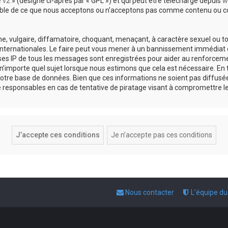
e v2
» (désigné ci-après par « GPL ») et qui peut être téléchargé depuis
w
sable de ce que nous acceptons ou n’acceptons pas comme contenu ou co
, vulgaire, diffamatoire, choquant, menaçant, à caractère sexuel ou tou
 internationales. Le faire peut vous mener à un bannissement immédiat e
esses IP de tous les messages sont enregistrées pour aider au renforce
 n’importe quel sujet lorsque nous estimons que cela est nécessaire. E
otre base de données. Bien que ces informations ne soient pas diffusée
responsables en cas de tentative de piratage visant à compromettre l
Nous contacter
L’équipe d