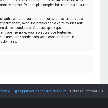
ww.phpbb.com
. Le logiciel phpBB facilite seulement les
nduite permis. Pour de plus amples informations au sujet
t autre contenu qui peut transgresser les lois de votre
t permanent, avec une notification à votre fournisseur
ment de ces conditions. Vous acceptez que
n tant que membre, vous acceptez que toutes les
s à une tierce partie sans votre consentement, ni
es données.
u forum
Supprimer les cookies du forum
Heures au format
UTC