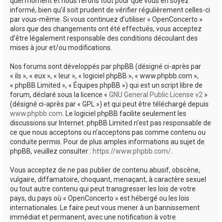
quel moment et nous ferons tout pour que vous en soyez
informé, bien qu’il soit prudent de vérifier régulièrement celles-ci
par vous-même. Si vous continuez d’utiliser « OpenConcerto »
alors que des changements ont été effectués, vous acceptez
d’être légalement responsable des conditions découlant des
mises à jour et/ou modifications.
Nos forums sont développés par phpBB (désigné ci-après par
« ils », « eux », « leur », « logiciel phpBB », « www.phpbb.com »,
« phpBB Limited », « Équipes phpBB ») qui est un script libre de
forum, déclaré sous la licence «
GNU General Public License v2
»
(désigné ci-après par « GPL ») et qui peut être téléchargé depuis
www.phpbb.com
. Le logiciel phpBB facilite seulement les
discussions sur Internet. phpBB Limited n’est pas responsable de
ce que nous acceptons ou n’acceptons pas comme contenu ou
conduite permis. Pour de plus amples informations au sujet de
phpBB, veuillez consulter :
https://www.phpbb.com/
.
Vous acceptez de ne pas publier de contenu abusif, obscène,
vulgaire, diffamatoire, choquant, menaçant, à caractère sexuel
ou tout autre contenu qui peut transgresser les lois de votre
pays, du pays où « OpenConcerto » est hébergé ou les lois
internationales. Le faire peut vous mener à un bannissement
immédiat et permanent, avec une notification à votre