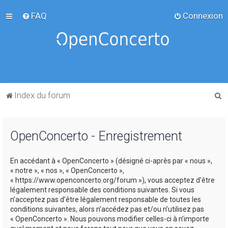
FAQ
Connexion
R
Index du forum
e
c
OpenConcerto - Enregistrement
h
e
En accédant à « OpenConcerto » (désigné ci-après par « nous »,
r
« notre », « nos », « OpenConcerto »,
c
« https://www.openconcerto.org/forum »), vous acceptez d’être
légalement responsable des conditions suivantes. Si vous
h
n’acceptez pas d’être légalement responsable de toutes les
e
conditions suivantes, alors n’accédez pas et/ou n’utilisez pas
« OpenConcerto ». Nous pouvons modifier celles-ci à n’importe
r