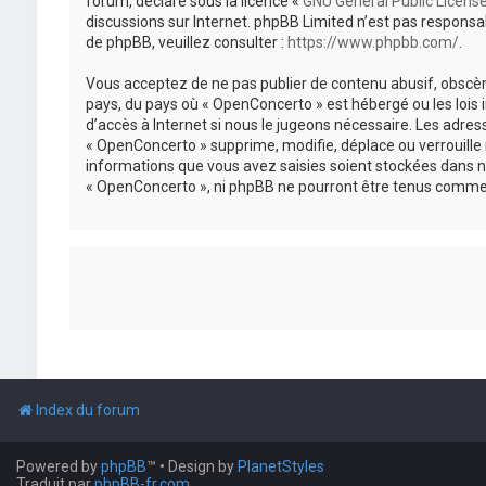
forum, déclaré sous la licence «
GNU General Public Licens
discussions sur Internet. phpBB Limited n’est pas respon
de phpBB, veuillez consulter :
https://www.phpbb.com/
.
Vous acceptez de ne pas publier de contenu abusif, obscène
pays, du pays où « OpenConcerto » est hébergé ou les lois
d’accès à Internet si nous le jugeons nécessaire. Les adr
« OpenConcerto » supprime, modifie, déplace ou verrouille
informations que vous avez saisies soient stockées dans n
« OpenConcerto », ni phpBB ne pourront être tenus comme 
Index du forum
Powered by
phpBB
™
• Design by
PlanetStyles
Traduit par
phpBB-fr.com