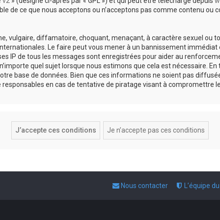
e v2
» (désigné ci-après par « GPL ») et qui peut être téléchargé depuis
w
sable de ce que nous acceptons ou n’acceptons pas comme contenu ou co
, vulgaire, diffamatoire, choquant, menaçant, à caractère sexuel ou tou
 internationales. Le faire peut vous mener à un bannissement immédiat e
esses IP de tous les messages sont enregistrées pour aider au renforce
 n’importe quel sujet lorsque nous estimons que cela est nécessaire. E
otre base de données. Bien que ces informations ne soient pas diffusée
responsables en cas de tentative de piratage visant à compromettre l
Nous contacter
L’équipe d