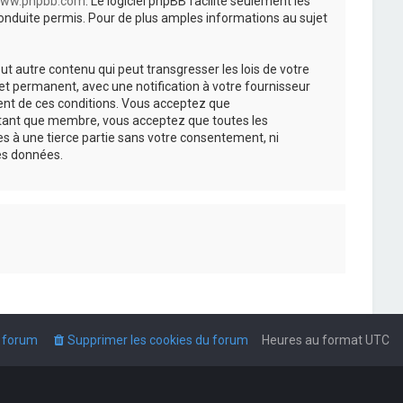
ww.phpbb.com
. Le logiciel phpBB facilite seulement les
nduite permis. Pour de plus amples informations au sujet
t autre contenu qui peut transgresser les lois de votre
t permanent, avec une notification à votre fournisseur
ment de ces conditions. Vous acceptez que
n tant que membre, vous acceptez que toutes les
s à une tierce partie sans votre consentement, ni
es données.
u forum
Supprimer les cookies du forum
Heures au format
UTC