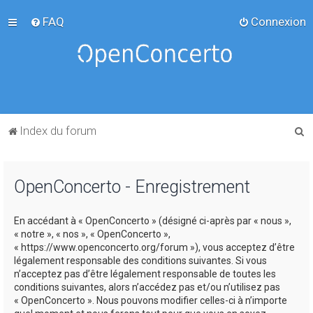
FAQ
Connexion
R
Index du forum
e
c
OpenConcerto - Enregistrement
h
e
En accédant à « OpenConcerto » (désigné ci-après par « nous »,
r
« notre », « nos », « OpenConcerto »,
c
« https://www.openconcerto.org/forum »), vous acceptez d’être
légalement responsable des conditions suivantes. Si vous
h
n’acceptez pas d’être légalement responsable de toutes les
e
conditions suivantes, alors n’accédez pas et/ou n’utilisez pas
« OpenConcerto ». Nous pouvons modifier celles-ci à n’importe
r