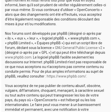
quel moment et nous ferons tout pour que vous en soyez
informé, bien qu’il soit prudent de vérifier régulièrement celles-ci
par vous-même. Si vous continuez d’utiliser « OpenConcerto »
alors que des changements ont été effectués, vous acceptez
d’être légalement responsable des conditions découlant des
mises à jour et/ou modifications.
Nos forums sont développés par phpBB (désigné ci-après par
« ils », « eux », « leur », « logiciel phpBB », « www.phpbb.com »,
« phpBB Limited », « Équipes phpBB ») qui est un script libre de
forum, déclaré sous la licence «
GNU General Public License v2
»
(désigné ci-après par « GPL ») et qui peut être téléchargé depuis
www.phpbb.com
. Le logiciel phpBB facilite seulement les
discussions sur Internet. phpBB Limited n’est pas responsable de
ce que nous acceptons ou n’acceptons pas comme contenu ou
conduite permis. Pour de plus amples informations au sujet de
phpBB, veuillez consulter :
https://www.phpbb.com/
.
Vous acceptez de ne pas publier de contenu abusif, obscène,
vulgaire, diffamatoire, choquant, menaçant, à caractère sexuel
ou tout autre contenu qui peut transgresser les lois de votre
pays, du pays où « OpenConcerto » est hébergé ou les lois
internationales. Le faire peut vous mener à un bannissement
immédiat et permanent, avec une notification à votre