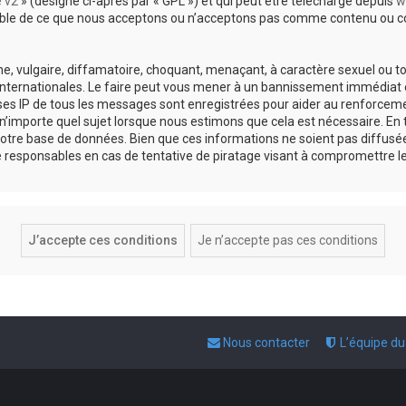
e v2
» (désigné ci-après par « GPL ») et qui peut être téléchargé depuis
w
sable de ce que nous acceptons ou n’acceptons pas comme contenu ou co
, vulgaire, diffamatoire, choquant, menaçant, à caractère sexuel ou tou
 internationales. Le faire peut vous mener à un bannissement immédiat e
esses IP de tous les messages sont enregistrées pour aider au renforce
 n’importe quel sujet lorsque nous estimons que cela est nécessaire. E
otre base de données. Bien que ces informations ne soient pas diffusée
responsables en cas de tentative de piratage visant à compromettre l
Nous contacter
L’équipe d