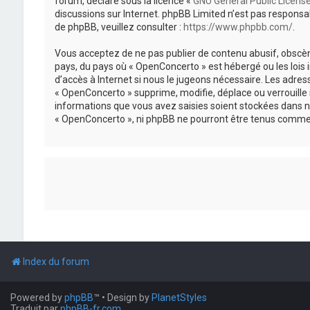
forum, déclaré sous la licence «
GNU General Public Licens
discussions sur Internet. phpBB Limited n’est pas respon
de phpBB, veuillez consulter :
https://www.phpbb.com/
.
Vous acceptez de ne pas publier de contenu abusif, obscène
pays, du pays où « OpenConcerto » est hébergé ou les lois
d’accès à Internet si nous le jugeons nécessaire. Les adr
« OpenConcerto » supprime, modifie, déplace ou verrouille
informations que vous avez saisies soient stockées dans n
« OpenConcerto », ni phpBB ne pourront être tenus comme 
Index du forum
Powered by
phpBB
™
• Design by
PlanetStyles
Traduit par
phpBB-fr.com