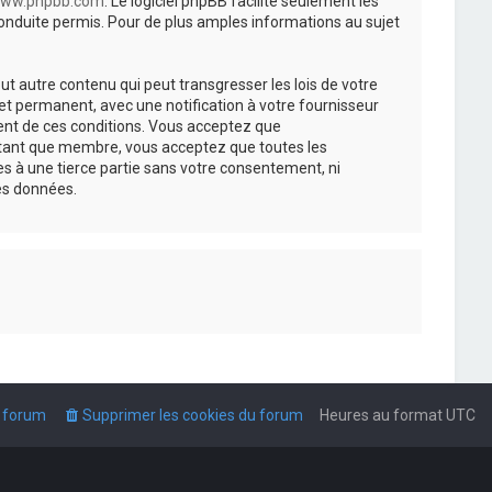
ww.phpbb.com
. Le logiciel phpBB facilite seulement les
nduite permis. Pour de plus amples informations au sujet
t autre contenu qui peut transgresser les lois de votre
t permanent, avec une notification à votre fournisseur
ment de ces conditions. Vous acceptez que
n tant que membre, vous acceptez que toutes les
s à une tierce partie sans votre consentement, ni
es données.
u forum
Supprimer les cookies du forum
Heures au format
UTC