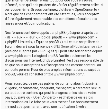
quel moment et nous ferons tout pour que vous en soyez
informé, bien qu’il soit prudent de vérifier régulièrement celles-ci
par vous-même. Si vous continuez d’utiliser « OpenConcerto »
alors que des changements ont été effectués, vous acceptez
d’être légalement responsable des conditions découlant des
mises à jour et/ou modifications.
Nos forums sont développés par phpBB (désigné ci-après par
« ils », « eux », « leur », « logiciel phpBB », « www.phpbb.com »,
« phpBB Limited », « Équipes phpBB ») qui est un script libre de
forum, déclaré sous la licence «
GNU General Public License v2
»
(désigné ci-après par « GPL ») et qui peut être téléchargé depuis
www.phpbb.com
. Le logiciel phpBB facilite seulement les
discussions sur Internet. phpBB Limited n’est pas responsable de
ce que nous acceptons ou n’acceptons pas comme contenu ou
conduite permis. Pour de plus amples informations au sujet de
phpBB, veuillez consulter :
https://www.phpbb.com/
.
Vous acceptez de ne pas publier de contenu abusif, obscène,
vulgaire, diffamatoire, choquant, menaçant, à caractère sexuel
ou tout autre contenu qui peut transgresser les lois de votre
pays, du pays où « OpenConcerto » est hébergé ou les lois
internationales. Le faire peut vous mener à un bannissement
immédiat et permanent, avec une notification à votre