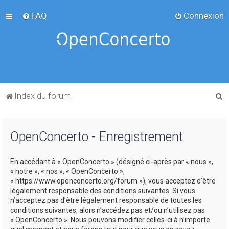
FAQ
Connexion
R
Index du forum
e
c
OpenConcerto - Enregistrement
h
e
En accédant à « OpenConcerto » (désigné ci-après par « nous »,
r
« notre », « nos », « OpenConcerto »,
c
« https://www.openconcerto.org/forum »), vous acceptez d’être
légalement responsable des conditions suivantes. Si vous
h
n’acceptez pas d’être légalement responsable de toutes les
e
conditions suivantes, alors n’accédez pas et/ou n’utilisez pas
« OpenConcerto ». Nous pouvons modifier celles-ci à n’importe
r