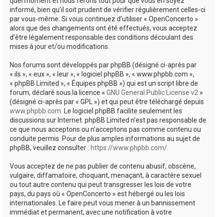
quel moment et nous ferons tout pour que vous en soyez
informé, bien qu’il soit prudent de vérifier régulièrement celles-ci
par vous-même. Si vous continuez d’utiliser « OpenConcerto »
alors que des changements ont été effectués, vous acceptez
d’être légalement responsable des conditions découlant des
mises à jour et/ou modifications.
Nos forums sont développés par phpBB (désigné ci-après par
« ils », « eux », « leur », « logiciel phpBB », « www.phpbb.com »,
« phpBB Limited », « Équipes phpBB ») qui est un script libre de
forum, déclaré sous la licence «
GNU General Public License v2
»
(désigné ci-après par « GPL ») et qui peut être téléchargé depuis
www.phpbb.com
. Le logiciel phpBB facilite seulement les
discussions sur Internet. phpBB Limited n’est pas responsable de
ce que nous acceptons ou n’acceptons pas comme contenu ou
conduite permis. Pour de plus amples informations au sujet de
phpBB, veuillez consulter :
https://www.phpbb.com/
.
Vous acceptez de ne pas publier de contenu abusif, obscène,
vulgaire, diffamatoire, choquant, menaçant, à caractère sexuel
ou tout autre contenu qui peut transgresser les lois de votre
pays, du pays où « OpenConcerto » est hébergé ou les lois
internationales. Le faire peut vous mener à un bannissement
immédiat et permanent, avec une notification à votre