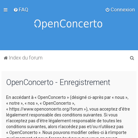
FAQ
Connexion
R
Index du forum
e
c
OpenConcerto - Enregistrement
h
e
En accédant à « OpenConcerto » (désigné ci-après par « nous »,
r
« notre », « nos », « OpenConcerto »,
c
« https://www.openconcerto.org/forum »), vous acceptez d’être
légalement responsable des conditions suivantes. Si vous
h
n’acceptez pas d’être légalement responsable de toutes les
e
conditions suivantes, alors n’accédez pas et/ou n’utilisez pas
« OpenConcerto ». Nous pouvons modifier celles-ci à n’importe
r