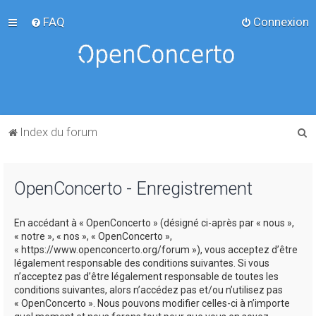
FAQ
Connexion
R
Index du forum
e
c
OpenConcerto - Enregistrement
h
e
En accédant à « OpenConcerto » (désigné ci-après par « nous »,
r
« notre », « nos », « OpenConcerto »,
c
« https://www.openconcerto.org/forum »), vous acceptez d’être
légalement responsable des conditions suivantes. Si vous
h
n’acceptez pas d’être légalement responsable de toutes les
e
conditions suivantes, alors n’accédez pas et/ou n’utilisez pas
« OpenConcerto ». Nous pouvons modifier celles-ci à n’importe
r