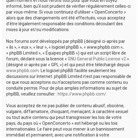
quel moment et nous ferons tout pour que vous en soyez
informé, bien qu’il soit prudent de vérifier régulièrement celles-ci
par vous-même. Si vous continuez d’utiliser « OpenConcerto »
alors que des changements ont été effectués, vous acceptez
d’être légalement responsable des conditions découlant des
mises à jour et/ou modifications.
Nos forums sont développés par phpBB (désigné ci-après par
« ils », « eux », « leur », « logiciel phpBB », « www.phpbb.com »,
« phpBB Limited », « Équipes phpBB ») qui est un script libre de
forum, déclaré sous la licence «
GNU General Public License v2
»
(désigné ci-après par « GPL ») et qui peut être téléchargé depuis
www.phpbb.com
. Le logiciel phpBB facilite seulement les
discussions sur Internet. phpBB Limited n’est pas responsable de
ce que nous acceptons ou n’acceptons pas comme contenu ou
conduite permis. Pour de plus amples informations au sujet de
phpBB, veuillez consulter :
https://www.phpbb.com/
.
Vous acceptez de ne pas publier de contenu abusif, obscène,
vulgaire, diffamatoire, choquant, menaçant, à caractère sexuel
ou tout autre contenu qui peut transgresser les lois de votre
pays, du pays où « OpenConcerto » est hébergé ou les lois
internationales. Le faire peut vous mener à un bannissement
immédiat et permanent, avec une notification à votre