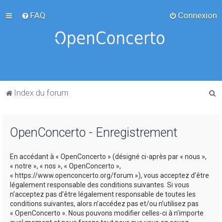
FAQ
Connexion
R
Index du forum
e
c
OpenConcerto - Enregistrement
h
e
En accédant à « OpenConcerto » (désigné ci-après par « nous »,
r
« notre », « nos », « OpenConcerto »,
c
« https://www.openconcerto.org/forum »), vous acceptez d’être
légalement responsable des conditions suivantes. Si vous
h
n’acceptez pas d’être légalement responsable de toutes les
e
conditions suivantes, alors n’accédez pas et/ou n’utilisez pas
« OpenConcerto ». Nous pouvons modifier celles-ci à n’importe
r