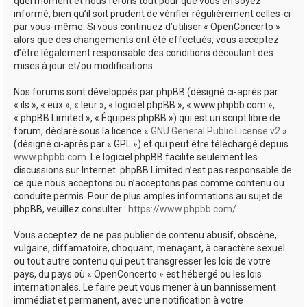
quel moment et nous ferons tout pour que vous en soyez
informé, bien qu’il soit prudent de vérifier régulièrement celles-ci
par vous-même. Si vous continuez d’utiliser « OpenConcerto »
alors que des changements ont été effectués, vous acceptez
d’être légalement responsable des conditions découlant des
mises à jour et/ou modifications.
Nos forums sont développés par phpBB (désigné ci-après par
« ils », « eux », « leur », « logiciel phpBB », « www.phpbb.com »,
« phpBB Limited », « Équipes phpBB ») qui est un script libre de
forum, déclaré sous la licence «
GNU General Public License v2
»
(désigné ci-après par « GPL ») et qui peut être téléchargé depuis
www.phpbb.com
. Le logiciel phpBB facilite seulement les
discussions sur Internet. phpBB Limited n’est pas responsable de
ce que nous acceptons ou n’acceptons pas comme contenu ou
conduite permis. Pour de plus amples informations au sujet de
phpBB, veuillez consulter :
https://www.phpbb.com/
.
Vous acceptez de ne pas publier de contenu abusif, obscène,
vulgaire, diffamatoire, choquant, menaçant, à caractère sexuel
ou tout autre contenu qui peut transgresser les lois de votre
pays, du pays où « OpenConcerto » est hébergé ou les lois
internationales. Le faire peut vous mener à un bannissement
immédiat et permanent, avec une notification à votre