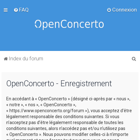
FAQ
Connexion
R
Index du forum
e
c
OpenConcerto - Enregistrement
h
e
En accédant à « OpenConcerto » (désigné ci-après par « nous »,
r
« notre », « nos », « OpenConcerto »,
c
« https://www.openconcerto.org/forum »), vous acceptez d’être
légalement responsable des conditions suivantes. Si vous
h
n’acceptez pas d’être légalement responsable de toutes les
e
conditions suivantes, alors n’accédez pas et/ou n’utilisez pas
« OpenConcerto ». Nous pouvons modifier celles-ci à n’importe
r