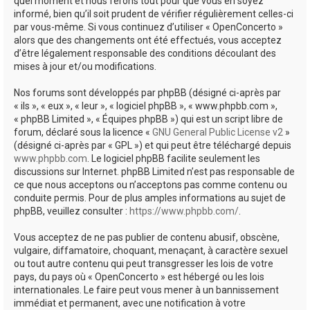
quel moment et nous ferons tout pour que vous en soyez
informé, bien qu’il soit prudent de vérifier régulièrement celles-ci
par vous-même. Si vous continuez d’utiliser « OpenConcerto »
alors que des changements ont été effectués, vous acceptez
d’être légalement responsable des conditions découlant des
mises à jour et/ou modifications.
Nos forums sont développés par phpBB (désigné ci-après par
« ils », « eux », « leur », « logiciel phpBB », « www.phpbb.com »,
« phpBB Limited », « Équipes phpBB ») qui est un script libre de
forum, déclaré sous la licence «
GNU General Public License v2
»
(désigné ci-après par « GPL ») et qui peut être téléchargé depuis
www.phpbb.com
. Le logiciel phpBB facilite seulement les
discussions sur Internet. phpBB Limited n’est pas responsable de
ce que nous acceptons ou n’acceptons pas comme contenu ou
conduite permis. Pour de plus amples informations au sujet de
phpBB, veuillez consulter :
https://www.phpbb.com/
.
Vous acceptez de ne pas publier de contenu abusif, obscène,
vulgaire, diffamatoire, choquant, menaçant, à caractère sexuel
ou tout autre contenu qui peut transgresser les lois de votre
pays, du pays où « OpenConcerto » est hébergé ou les lois
internationales. Le faire peut vous mener à un bannissement
immédiat et permanent, avec une notification à votre