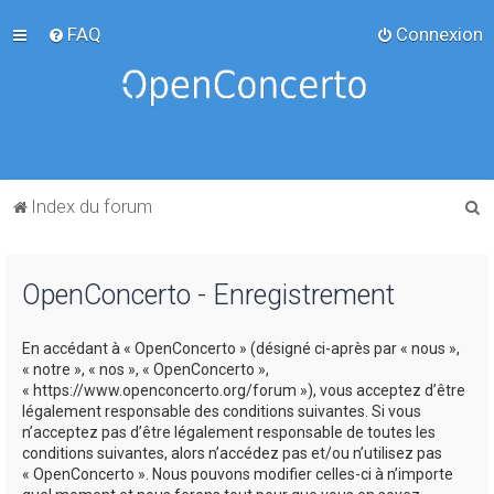
FAQ
Connexion
R
Index du forum
e
c
OpenConcerto - Enregistrement
h
e
En accédant à « OpenConcerto » (désigné ci-après par « nous »,
r
« notre », « nos », « OpenConcerto »,
c
« https://www.openconcerto.org/forum »), vous acceptez d’être
légalement responsable des conditions suivantes. Si vous
h
n’acceptez pas d’être légalement responsable de toutes les
e
conditions suivantes, alors n’accédez pas et/ou n’utilisez pas
« OpenConcerto ». Nous pouvons modifier celles-ci à n’importe
r