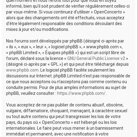
quel moment et nous ferons tout pour que vous en soyez
informé, bien qu’il soit prudent de vérifier régulièrement celles-ci
par vous-même. Si vous continuez d’utiliser « OpenConcerto »
alors que des changements ont été effectués, vous acceptez
d’être légalement responsable des conditions découlant des
mises à jour et/ou modifications.
Nos forums sont développés par phpBB (désigné ci-après par
« ils », « eux », « leur », « logiciel phpBB », « www.phpbb.com »,
« phpBB Limited », « Équipes phpBB ») qui est un script libre de
forum, déclaré sous la licence «
GNU General Public License v2
»
(désigné ci-après par « GPL ») et qui peut être téléchargé depuis
www.phpbb.com
. Le logiciel phpBB facilite seulement les
discussions sur Internet. phpBB Limited n’est pas responsable de
ce que nous acceptons ou n’acceptons pas comme contenu ou
conduite permis. Pour de plus amples informations au sujet de
phpBB, veuillez consulter :
https://www.phpbb.com/
.
Vous acceptez de ne pas publier de contenu abusif, obscène,
vulgaire, diffamatoire, choquant, menaçant, à caractère sexuel
ou tout autre contenu qui peut transgresser les lois de votre
pays, du pays où « OpenConcerto » est hébergé ou les lois
internationales. Le faire peut vous mener à un bannissement
immédiat et permanent, avec une notification à votre