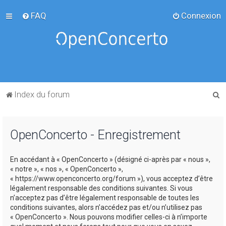
FAQ
Connexion
R
Index du forum
e
c
OpenConcerto - Enregistrement
h
e
En accédant à « OpenConcerto » (désigné ci-après par « nous »,
r
« notre », « nos », « OpenConcerto »,
c
« https://www.openconcerto.org/forum »), vous acceptez d’être
légalement responsable des conditions suivantes. Si vous
h
n’acceptez pas d’être légalement responsable de toutes les
e
conditions suivantes, alors n’accédez pas et/ou n’utilisez pas
« OpenConcerto ». Nous pouvons modifier celles-ci à n’importe
r