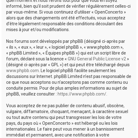
quel moment et nous ferons tout pour que vous en soyez
informé, bien qu’il soit prudent de vérifier régulièrement celles-ci
par vous-même. Si vous continuez d’utiliser « OpenConcerto »
alors que des changements ont été effectués, vous acceptez
d’être légalement responsable des conditions découlant des
mises à jour et/ou modifications.
Nos forums sont développés par phpBB (désigné ci-après par
« ils », « eux », « leur », « logiciel phpBB », « www.phpbb.com »,
« phpBB Limited », « Équipes phpBB ») qui est un script libre de
forum, déclaré sous la licence «
GNU General Public License v2
»
(désigné ci-après par « GPL ») et qui peut être téléchargé depuis
www.phpbb.com
. Le logiciel phpBB facilite seulement les
discussions sur Internet. phpBB Limited n’est pas responsable de
ce que nous acceptons ou n’acceptons pas comme contenu ou
conduite permis. Pour de plus amples informations au sujet de
phpBB, veuillez consulter :
https://www.phpbb.com/
.
Vous acceptez de ne pas publier de contenu abusif, obscène,
vulgaire, diffamatoire, choquant, menaçant, à caractère sexuel
ou tout autre contenu qui peut transgresser les lois de votre
pays, du pays où « OpenConcerto » est hébergé ou les lois
internationales. Le faire peut vous mener à un bannissement
immédiat et permanent, avec une notification à votre