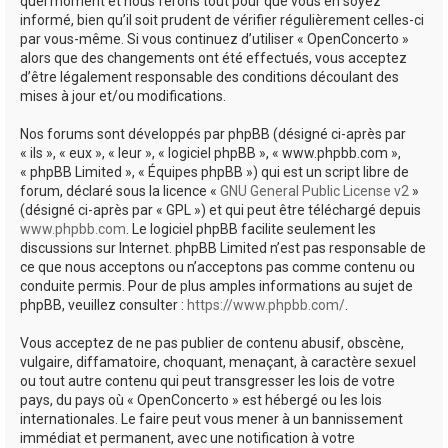
quel moment et nous ferons tout pour que vous en soyez
informé, bien qu’il soit prudent de vérifier régulièrement celles-ci
par vous-même. Si vous continuez d’utiliser « OpenConcerto »
alors que des changements ont été effectués, vous acceptez
d’être légalement responsable des conditions découlant des
mises à jour et/ou modifications.
Nos forums sont développés par phpBB (désigné ci-après par
« ils », « eux », « leur », « logiciel phpBB », « www.phpbb.com »,
« phpBB Limited », « Équipes phpBB ») qui est un script libre de
forum, déclaré sous la licence «
GNU General Public License v2
»
(désigné ci-après par « GPL ») et qui peut être téléchargé depuis
www.phpbb.com
. Le logiciel phpBB facilite seulement les
discussions sur Internet. phpBB Limited n’est pas responsable de
ce que nous acceptons ou n’acceptons pas comme contenu ou
conduite permis. Pour de plus amples informations au sujet de
phpBB, veuillez consulter :
https://www.phpbb.com/
.
Vous acceptez de ne pas publier de contenu abusif, obscène,
vulgaire, diffamatoire, choquant, menaçant, à caractère sexuel
ou tout autre contenu qui peut transgresser les lois de votre
pays, du pays où « OpenConcerto » est hébergé ou les lois
internationales. Le faire peut vous mener à un bannissement
immédiat et permanent, avec une notification à votre