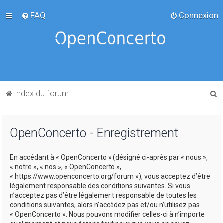
FAQ
Connexion
R
Index du forum
e
c
OpenConcerto - Enregistrement
h
e
En accédant à « OpenConcerto » (désigné ci-après par « nous »,
r
« notre », « nos », « OpenConcerto »,
c
« https://www.openconcerto.org/forum »), vous acceptez d’être
légalement responsable des conditions suivantes. Si vous
h
n’acceptez pas d’être légalement responsable de toutes les
e
conditions suivantes, alors n’accédez pas et/ou n’utilisez pas
« OpenConcerto ». Nous pouvons modifier celles-ci à n’importe
r