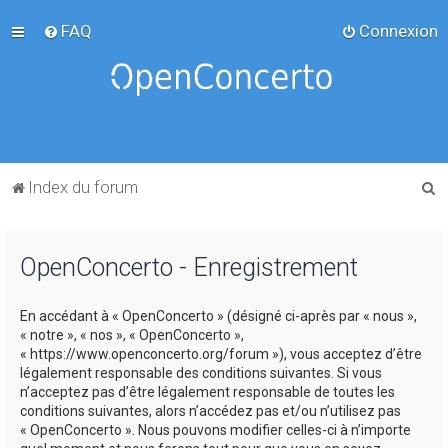
FAQ
Connexion
R
Index du forum
e
c
OpenConcerto - Enregistrement
h
e
En accédant à « OpenConcerto » (désigné ci-après par « nous »,
r
« notre », « nos », « OpenConcerto »,
c
« https://www.openconcerto.org/forum »), vous acceptez d’être
légalement responsable des conditions suivantes. Si vous
h
n’acceptez pas d’être légalement responsable de toutes les
e
conditions suivantes, alors n’accédez pas et/ou n’utilisez pas
« OpenConcerto ». Nous pouvons modifier celles-ci à n’importe
r