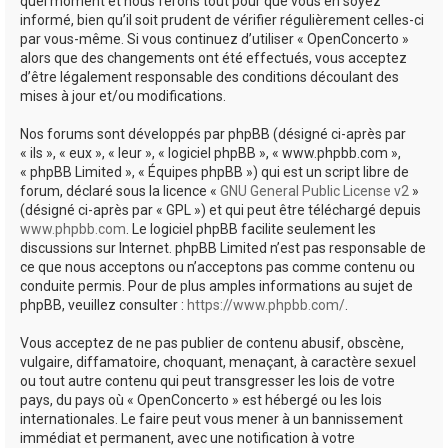
quel moment et nous ferons tout pour que vous en soyez
informé, bien qu’il soit prudent de vérifier régulièrement celles-ci
par vous-même. Si vous continuez d’utiliser « OpenConcerto »
alors que des changements ont été effectués, vous acceptez
d’être légalement responsable des conditions découlant des
mises à jour et/ou modifications.
Nos forums sont développés par phpBB (désigné ci-après par
« ils », « eux », « leur », « logiciel phpBB », « www.phpbb.com »,
« phpBB Limited », « Équipes phpBB ») qui est un script libre de
forum, déclaré sous la licence «
GNU General Public License v2
»
(désigné ci-après par « GPL ») et qui peut être téléchargé depuis
www.phpbb.com
. Le logiciel phpBB facilite seulement les
discussions sur Internet. phpBB Limited n’est pas responsable de
ce que nous acceptons ou n’acceptons pas comme contenu ou
conduite permis. Pour de plus amples informations au sujet de
phpBB, veuillez consulter :
https://www.phpbb.com/
.
Vous acceptez de ne pas publier de contenu abusif, obscène,
vulgaire, diffamatoire, choquant, menaçant, à caractère sexuel
ou tout autre contenu qui peut transgresser les lois de votre
pays, du pays où « OpenConcerto » est hébergé ou les lois
internationales. Le faire peut vous mener à un bannissement
immédiat et permanent, avec une notification à votre