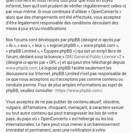
quel moment et nous ferons tout pour que vous en soyez
informé, bien qu’il soit prudent de vérifier régulièrement celles-ci
par vous-même. Si vous continuez d’utiliser « OpenConcerto »
alors que des changements ont été effectués, vous acceptez
d’être légalement responsable des conditions découlant des
mises à jour et/ou modifications.
Nos forums sont développés par phpBB (désigné ci-après par
« ils », « eux », « leur », « logiciel phpBB », « www.phpbb.com »,
« phpBB Limited », « Équipes phpBB ») qui est un script libre de
forum, déclaré sous la licence «
GNU General Public License v2
»
(désigné ci-après par « GPL ») et qui peut être téléchargé depuis
www.phpbb.com
. Le logiciel phpBB facilite seulement les
discussions sur Internet. phpBB Limited n’est pas responsable de
ce que nous acceptons ou n’acceptons pas comme contenu ou
conduite permis. Pour de plus amples informations au sujet de
phpBB, veuillez consulter :
https://www.phpbb.com/
.
Vous acceptez de ne pas publier de contenu abusif, obscène,
vulgaire, diffamatoire, choquant, menaçant, à caractère sexuel
ou tout autre contenu qui peut transgresser les lois de votre
pays, du pays où « OpenConcerto » est hébergé ou les lois
internationales. Le faire peut vous mener à un bannissement
immédiat et permanent, avec une notification à votre