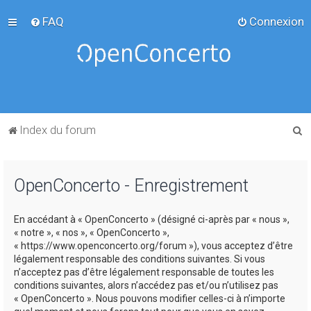
FAQ
Connexion
R
Index du forum
e
c
OpenConcerto - Enregistrement
h
e
En accédant à « OpenConcerto » (désigné ci-après par « nous »,
r
« notre », « nos », « OpenConcerto »,
c
« https://www.openconcerto.org/forum »), vous acceptez d’être
légalement responsable des conditions suivantes. Si vous
h
n’acceptez pas d’être légalement responsable de toutes les
e
conditions suivantes, alors n’accédez pas et/ou n’utilisez pas
« OpenConcerto ». Nous pouvons modifier celles-ci à n’importe
r