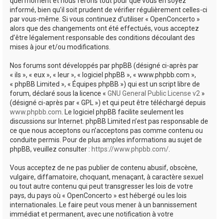
quel moment et nous ferons tout pour que vous en soyez
informé, bien qu’il soit prudent de vérifier régulièrement celles-ci
par vous-même. Si vous continuez d’utiliser « OpenConcerto »
alors que des changements ont été effectués, vous acceptez
d’être légalement responsable des conditions découlant des
mises à jour et/ou modifications.
Nos forums sont développés par phpBB (désigné ci-après par
« ils », « eux », « leur », « logiciel phpBB », « www.phpbb.com »,
« phpBB Limited », « Équipes phpBB ») qui est un script libre de
forum, déclaré sous la licence «
GNU General Public License v2
»
(désigné ci-après par « GPL ») et qui peut être téléchargé depuis
www.phpbb.com
. Le logiciel phpBB facilite seulement les
discussions sur Internet. phpBB Limited n’est pas responsable de
ce que nous acceptons ou n’acceptons pas comme contenu ou
conduite permis. Pour de plus amples informations au sujet de
phpBB, veuillez consulter :
https://www.phpbb.com/
.
Vous acceptez de ne pas publier de contenu abusif, obscène,
vulgaire, diffamatoire, choquant, menaçant, à caractère sexuel
ou tout autre contenu qui peut transgresser les lois de votre
pays, du pays où « OpenConcerto » est hébergé ou les lois
internationales. Le faire peut vous mener à un bannissement
immédiat et permanent, avec une notification à votre