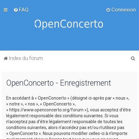
FAQ
Connexion
R
Index du forum
e
c
OpenConcerto - Enregistrement
h
e
En accédant à « OpenConcerto » (désigné ci-après par « nous »,
r
« notre », « nos », « OpenConcerto »,
c
« https://www.openconcerto.org/forum »), vous acceptez d’être
légalement responsable des conditions suivantes. Si vous
h
n’acceptez pas d’être légalement responsable de toutes les
e
conditions suivantes, alors n’accédez pas et/ou n’utilisez pas
« OpenConcerto ». Nous pouvons modifier celles-ci à n’importe
r