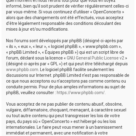
quel moment et nous ferons tout pour que vous en soyez
informé, bien qu’il soit prudent de vérifier régulièrement celles-ci
par vous-même. Si vous continuez d’utiliser « OpenConcerto »
alors que des changements ont été effectués, vous acceptez
d’être légalement responsable des conditions découlant des
mises à jour et/ou modifications.
Nos forums sont développés par phpBB (désigné ci-après par
« ils », « eux », « leur », « logiciel phpBB », « www.phpbb.com »,
« phpBB Limited », « Équipes phpBB ») qui est un script libre de
forum, déclaré sous la licence «
GNU General Public License v2
»
(désigné ci-après par « GPL ») et qui peut être téléchargé depuis
www.phpbb.com
. Le logiciel phpBB facilite seulement les
discussions sur Internet. phpBB Limited n’est pas responsable de
ce que nous acceptons ou n’acceptons pas comme contenu ou
conduite permis. Pour de plus amples informations au sujet de
phpBB, veuillez consulter :
https://www.phpbb.com/
.
Vous acceptez de ne pas publier de contenu abusif, obscène,
vulgaire, diffamatoire, choquant, menaçant, à caractère sexuel
ou tout autre contenu qui peut transgresser les lois de votre
pays, du pays où « OpenConcerto » est hébergé ou les lois
internationales. Le faire peut vous mener à un bannissement
immédiat et permanent, avec une notification à votre