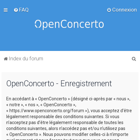
FAQ
Connexion
R
Index du forum
e
c
OpenConcerto - Enregistrement
h
e
En accédant à « OpenConcerto » (désigné ci-après par « nous »,
r
« notre », « nos », « OpenConcerto »,
c
« https://www.openconcerto.org/forum »), vous acceptez d’être
légalement responsable des conditions suivantes. Si vous
h
n’acceptez pas d’être légalement responsable de toutes les
e
conditions suivantes, alors n’accédez pas et/ou n’utilisez pas
« OpenConcerto ». Nous pouvons modifier celles-ci à n’importe
r