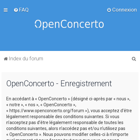
FAQ
Connexion
R
Index du forum
e
c
OpenConcerto - Enregistrement
h
e
En accédant à « OpenConcerto » (désigné ci-après par « nous »,
r
« notre », « nos », « OpenConcerto »,
c
« https://www.openconcerto.org/forum »), vous acceptez d’être
légalement responsable des conditions suivantes. Si vous
h
n’acceptez pas d’être légalement responsable de toutes les
e
conditions suivantes, alors n’accédez pas et/ou n’utilisez pas
« OpenConcerto ». Nous pouvons modifier celles-ci à n’importe
r