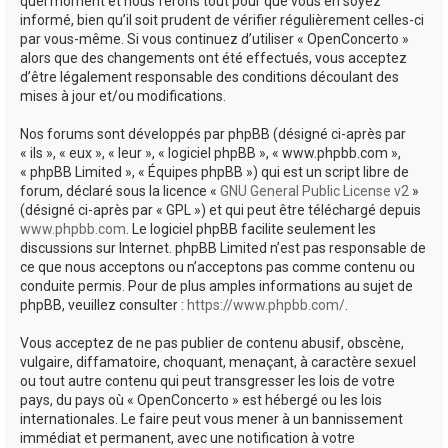
quel moment et nous ferons tout pour que vous en soyez
informé, bien qu’il soit prudent de vérifier régulièrement celles-ci
par vous-même. Si vous continuez d’utiliser « OpenConcerto »
alors que des changements ont été effectués, vous acceptez
d’être légalement responsable des conditions découlant des
mises à jour et/ou modifications.
Nos forums sont développés par phpBB (désigné ci-après par
« ils », « eux », « leur », « logiciel phpBB », « www.phpbb.com »,
« phpBB Limited », « Équipes phpBB ») qui est un script libre de
forum, déclaré sous la licence «
GNU General Public License v2
»
(désigné ci-après par « GPL ») et qui peut être téléchargé depuis
www.phpbb.com
. Le logiciel phpBB facilite seulement les
discussions sur Internet. phpBB Limited n’est pas responsable de
ce que nous acceptons ou n’acceptons pas comme contenu ou
conduite permis. Pour de plus amples informations au sujet de
phpBB, veuillez consulter :
https://www.phpbb.com/
.
Vous acceptez de ne pas publier de contenu abusif, obscène,
vulgaire, diffamatoire, choquant, menaçant, à caractère sexuel
ou tout autre contenu qui peut transgresser les lois de votre
pays, du pays où « OpenConcerto » est hébergé ou les lois
internationales. Le faire peut vous mener à un bannissement
immédiat et permanent, avec une notification à votre