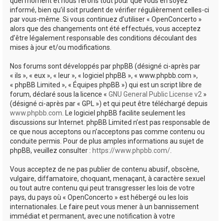
quel moment et nous ferons tout pour que vous en soyez
informé, bien qu’il soit prudent de vérifier régulièrement celles-ci
par vous-même. Si vous continuez d’utiliser « OpenConcerto »
alors que des changements ont été effectués, vous acceptez
d’être légalement responsable des conditions découlant des
mises à jour et/ou modifications.
Nos forums sont développés par phpBB (désigné ci-après par
« ils », « eux », « leur », « logiciel phpBB », « www.phpbb.com »,
« phpBB Limited », « Équipes phpBB ») qui est un script libre de
forum, déclaré sous la licence «
GNU General Public License v2
»
(désigné ci-après par « GPL ») et qui peut être téléchargé depuis
www.phpbb.com
. Le logiciel phpBB facilite seulement les
discussions sur Internet. phpBB Limited n’est pas responsable de
ce que nous acceptons ou n’acceptons pas comme contenu ou
conduite permis. Pour de plus amples informations au sujet de
phpBB, veuillez consulter :
https://www.phpbb.com/
.
Vous acceptez de ne pas publier de contenu abusif, obscène,
vulgaire, diffamatoire, choquant, menaçant, à caractère sexuel
ou tout autre contenu qui peut transgresser les lois de votre
pays, du pays où « OpenConcerto » est hébergé ou les lois
internationales. Le faire peut vous mener à un bannissement
immédiat et permanent, avec une notification à votre