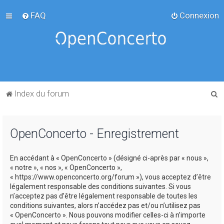
FAQ
Connexion
R
Index du forum
e
c
OpenConcerto - Enregistrement
h
e
En accédant à « OpenConcerto » (désigné ci-après par « nous »,
r
« notre », « nos », « OpenConcerto »,
c
« https://www.openconcerto.org/forum »), vous acceptez d’être
légalement responsable des conditions suivantes. Si vous
h
n’acceptez pas d’être légalement responsable de toutes les
e
conditions suivantes, alors n’accédez pas et/ou n’utilisez pas
« OpenConcerto ». Nous pouvons modifier celles-ci à n’importe
r