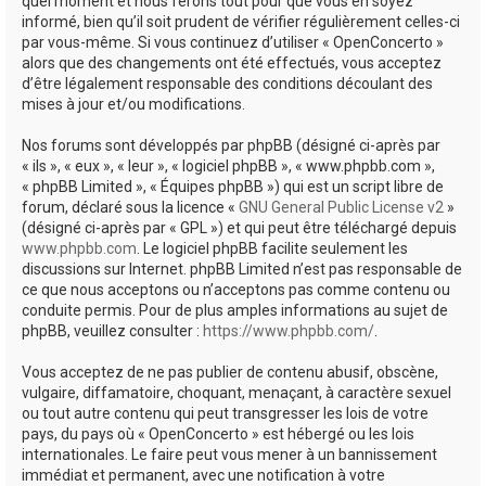
quel moment et nous ferons tout pour que vous en soyez
informé, bien qu’il soit prudent de vérifier régulièrement celles-ci
par vous-même. Si vous continuez d’utiliser « OpenConcerto »
alors que des changements ont été effectués, vous acceptez
d’être légalement responsable des conditions découlant des
mises à jour et/ou modifications.
Nos forums sont développés par phpBB (désigné ci-après par
« ils », « eux », « leur », « logiciel phpBB », « www.phpbb.com »,
« phpBB Limited », « Équipes phpBB ») qui est un script libre de
forum, déclaré sous la licence «
GNU General Public License v2
»
(désigné ci-après par « GPL ») et qui peut être téléchargé depuis
www.phpbb.com
. Le logiciel phpBB facilite seulement les
discussions sur Internet. phpBB Limited n’est pas responsable de
ce que nous acceptons ou n’acceptons pas comme contenu ou
conduite permis. Pour de plus amples informations au sujet de
phpBB, veuillez consulter :
https://www.phpbb.com/
.
Vous acceptez de ne pas publier de contenu abusif, obscène,
vulgaire, diffamatoire, choquant, menaçant, à caractère sexuel
ou tout autre contenu qui peut transgresser les lois de votre
pays, du pays où « OpenConcerto » est hébergé ou les lois
internationales. Le faire peut vous mener à un bannissement
immédiat et permanent, avec une notification à votre