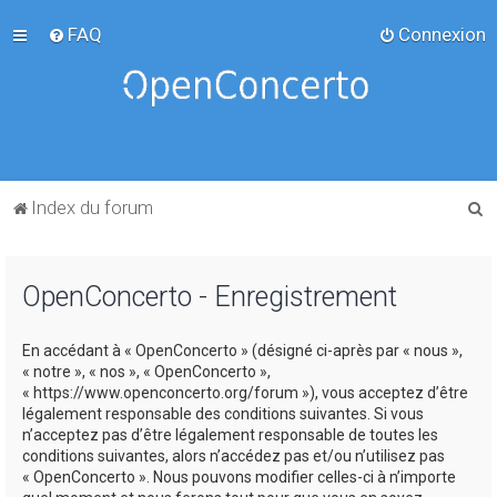
FAQ
Connexion
R
Index du forum
e
c
OpenConcerto - Enregistrement
h
e
En accédant à « OpenConcerto » (désigné ci-après par « nous »,
r
« notre », « nos », « OpenConcerto »,
c
« https://www.openconcerto.org/forum »), vous acceptez d’être
légalement responsable des conditions suivantes. Si vous
h
n’acceptez pas d’être légalement responsable de toutes les
e
conditions suivantes, alors n’accédez pas et/ou n’utilisez pas
« OpenConcerto ». Nous pouvons modifier celles-ci à n’importe
r