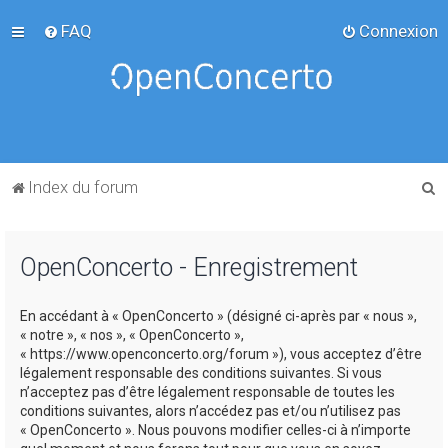
FAQ
Connexion
R
Index du forum
e
c
OpenConcerto - Enregistrement
h
e
En accédant à « OpenConcerto » (désigné ci-après par « nous »,
r
« notre », « nos », « OpenConcerto »,
c
« https://www.openconcerto.org/forum »), vous acceptez d’être
légalement responsable des conditions suivantes. Si vous
h
n’acceptez pas d’être légalement responsable de toutes les
e
conditions suivantes, alors n’accédez pas et/ou n’utilisez pas
« OpenConcerto ». Nous pouvons modifier celles-ci à n’importe
r