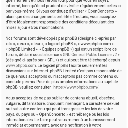
quel moment et nous ferons tout pour que vous en soyez
informé, bien qu’il soit prudent de vérifier régulièrement celles-ci
par vous-même. Si vous continuez d’utiliser « OpenConcerto »
alors que des changements ont été effectués, vous acceptez
d’être légalement responsable des conditions découlant des
mises à jour et/ou modifications.
Nos forums sont développés par phpBB (désigné ci-après par
« ils », « eux », « leur », « logiciel phpBB », « www.phpbb.com »,
« phpBB Limited », « Équipes phpBB ») qui est un script libre de
forum, déclaré sous la licence «
GNU General Public License v2
»
(désigné ci-après par « GPL ») et qui peut être téléchargé depuis
www.phpbb.com
. Le logiciel phpBB facilite seulement les
discussions sur Internet. phpBB Limited n’est pas responsable de
ce que nous acceptons ou n’acceptons pas comme contenu ou
conduite permis. Pour de plus amples informations au sujet de
phpBB, veuillez consulter :
https://www.phpbb.com/
.
Vous acceptez de ne pas publier de contenu abusif, obscène,
vulgaire, diffamatoire, choquant, menaçant, à caractère sexuel
ou tout autre contenu qui peut transgresser les lois de votre
pays, du pays où « OpenConcerto » est hébergé ou les lois
internationales. Le faire peut vous mener à un bannissement
immédiat et permanent, avec une notification à votre