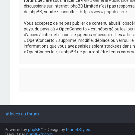
forum, déclaré sous la licence «
GNU General Public Licens
discussions sur Internet. phpBB Limited n’est pas respon
de phpBB, veuillez consulter :
https://www.phpbb.com/
.
Vous acceptez de ne pas publier de contenu abusif, obscène
pays, du pays où « OpenConcerto » est hébergé ou les lois
d’accès à Internet si nous le jugeons nécessaire. Les adr
« OpenConcerto » supprime, modifie, déplace ou verrouille
informations que vous avez saisies soient stockées dans n
« OpenConcerto », ni phpBB ne pourront être tenus comme 
Index du forum
Powered by
phpBB
™
• Design by
PlanetStyles
Traduit par
phpBB-fr.com