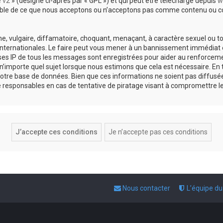
e v2
» (désigné ci-après par « GPL ») et qui peut être téléchargé depuis
w
sable de ce que nous acceptons ou n’acceptons pas comme contenu ou co
, vulgaire, diffamatoire, choquant, menaçant, à caractère sexuel ou tou
 internationales. Le faire peut vous mener à un bannissement immédiat e
esses IP de tous les messages sont enregistrées pour aider au renforce
 n’importe quel sujet lorsque nous estimons que cela est nécessaire. E
otre base de données. Bien que ces informations ne soient pas diffusée
responsables en cas de tentative de piratage visant à compromettre l
Nous contacter
L’équipe d