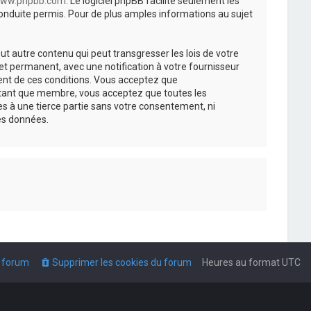
ww.phpbb.com
. Le logiciel phpBB facilite seulement les
nduite permis. Pour de plus amples informations au sujet
t autre contenu qui peut transgresser les lois de votre
t permanent, avec une notification à votre fournisseur
ment de ces conditions. Vous acceptez que
n tant que membre, vous acceptez que toutes les
s à une tierce partie sans votre consentement, ni
es données.
u forum
Supprimer les cookies du forum
Heures au format
UTC