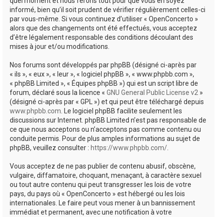
quel moment et nous ferons tout pour que vous en soyez
informé, bien qu’il soit prudent de vérifier régulièrement celles-ci
par vous-même. Si vous continuez d’utiliser « OpenConcerto »
alors que des changements ont été effectués, vous acceptez
d’être légalement responsable des conditions découlant des
mises à jour et/ou modifications.
Nos forums sont développés par phpBB (désigné ci-après par
« ils », « eux », « leur », « logiciel phpBB », « www.phpbb.com »,
« phpBB Limited », « Équipes phpBB ») qui est un script libre de
forum, déclaré sous la licence «
GNU General Public License v2
»
(désigné ci-après par « GPL ») et qui peut être téléchargé depuis
www.phpbb.com
. Le logiciel phpBB facilite seulement les
discussions sur Internet. phpBB Limited n’est pas responsable de
ce que nous acceptons ou n’acceptons pas comme contenu ou
conduite permis. Pour de plus amples informations au sujet de
phpBB, veuillez consulter :
https://www.phpbb.com/
.
Vous acceptez de ne pas publier de contenu abusif, obscène,
vulgaire, diffamatoire, choquant, menaçant, à caractère sexuel
ou tout autre contenu qui peut transgresser les lois de votre
pays, du pays où « OpenConcerto » est hébergé ou les lois
internationales. Le faire peut vous mener à un bannissement
immédiat et permanent, avec une notification à votre