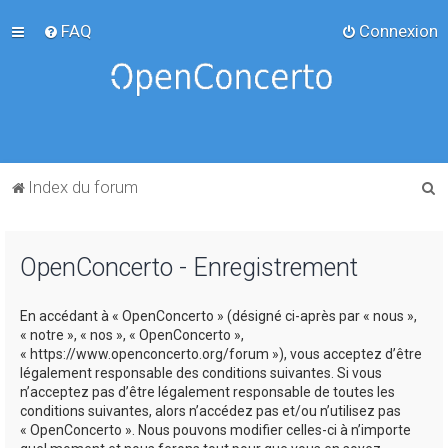
FAQ
Connexion
R
Index du forum
e
c
OpenConcerto - Enregistrement
h
e
En accédant à « OpenConcerto » (désigné ci-après par « nous »,
r
« notre », « nos », « OpenConcerto »,
c
« https://www.openconcerto.org/forum »), vous acceptez d’être
légalement responsable des conditions suivantes. Si vous
h
n’acceptez pas d’être légalement responsable de toutes les
e
conditions suivantes, alors n’accédez pas et/ou n’utilisez pas
« OpenConcerto ». Nous pouvons modifier celles-ci à n’importe
r