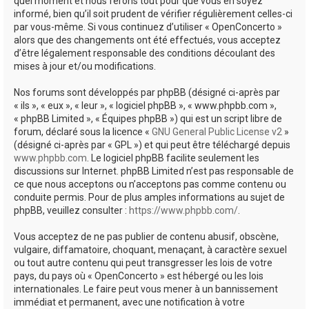
quel moment et nous ferons tout pour que vous en soyez
informé, bien qu’il soit prudent de vérifier régulièrement celles-ci
par vous-même. Si vous continuez d’utiliser « OpenConcerto »
alors que des changements ont été effectués, vous acceptez
d’être légalement responsable des conditions découlant des
mises à jour et/ou modifications.
Nos forums sont développés par phpBB (désigné ci-après par
« ils », « eux », « leur », « logiciel phpBB », « www.phpbb.com »,
« phpBB Limited », « Équipes phpBB ») qui est un script libre de
forum, déclaré sous la licence «
GNU General Public License v2
»
(désigné ci-après par « GPL ») et qui peut être téléchargé depuis
www.phpbb.com
. Le logiciel phpBB facilite seulement les
discussions sur Internet. phpBB Limited n’est pas responsable de
ce que nous acceptons ou n’acceptons pas comme contenu ou
conduite permis. Pour de plus amples informations au sujet de
phpBB, veuillez consulter :
https://www.phpbb.com/
.
Vous acceptez de ne pas publier de contenu abusif, obscène,
vulgaire, diffamatoire, choquant, menaçant, à caractère sexuel
ou tout autre contenu qui peut transgresser les lois de votre
pays, du pays où « OpenConcerto » est hébergé ou les lois
internationales. Le faire peut vous mener à un bannissement
immédiat et permanent, avec une notification à votre