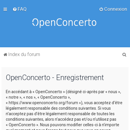
FAQ
Connexion
R
Index du forum
e
c
OpenConcerto - Enregistrement
h
e
En accédant à « OpenConcerto » (désigné ci-après par « nous »,
r
« notre », « nos », « OpenConcerto »,
c
« https://www.openconcerto.org/forum »), vous acceptez d’être
légalement responsable des conditions suivantes. Si vous
h
n’acceptez pas d’être légalement responsable de toutes les
e
conditions suivantes, alors n’accédez pas et/ou n’utilisez pas
« OpenConcerto ». Nous pouvons modifier celles-ci à n’importe
r