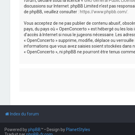
forum, déclaré sous la licence «
GNU General Public Licens
discussions sur Internet. phpBB Limited n’est pas respon
de phpBB, veuillez consulter :
https://www.phpbb.com/
.
Vous acceptez de ne pas publier de contenu abusif, obscène
pays, du pays où « OpenConcerto » est hébergé ou les lois
d’accès à Internet si nous le jugeons nécessaire. Les adr
« OpenConcerto » supprime, modifie, déplace ou verrouille
informations que vous avez saisies soient stockées dans n
« OpenConcerto », ni phpBB ne pourront être tenus comme 
Index du forum
Powered by
phpBB
™
• Design by
PlanetStyles
Traduit par
phpBB-fr.com