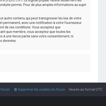
ww.phpbb.com
. Le logiciel phpBB facilite seulement les
nduite permis. Pour de plus amples informations au sujet
t autre contenu qui peut transgresser les lois de votre
t permanent, avec une notification à votre fournisseur
ment de ces conditions. Vous acceptez que
n tant que membre, vous acceptez que toutes les
s à une tierce partie sans votre consentement, ni
es données.
u forum
Supprimer les cookies du forum
Heures au format
UTC