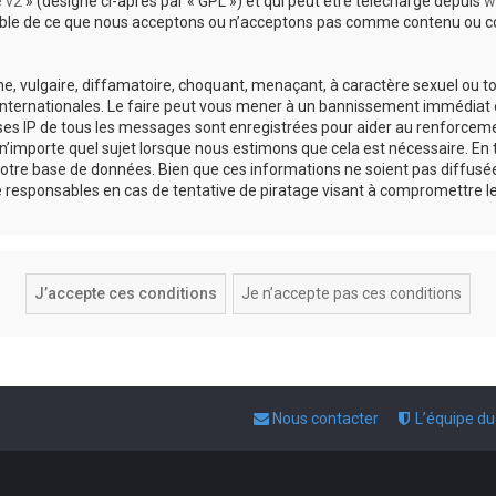
e v2
» (désigné ci-après par « GPL ») et qui peut être téléchargé depuis
w
sable de ce que nous acceptons ou n’acceptons pas comme contenu ou co
, vulgaire, diffamatoire, choquant, menaçant, à caractère sexuel ou tou
 internationales. Le faire peut vous mener à un bannissement immédiat e
esses IP de tous les messages sont enregistrées pour aider au renforce
 n’importe quel sujet lorsque nous estimons que cela est nécessaire. E
otre base de données. Bien que ces informations ne soient pas diffusée
responsables en cas de tentative de piratage visant à compromettre l
Nous contacter
L’équipe d