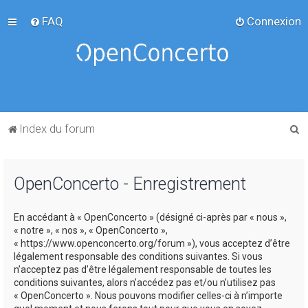
FAQ
Connexion
R
Index du forum
e
c
OpenConcerto - Enregistrement
h
e
En accédant à « OpenConcerto » (désigné ci-après par « nous »,
r
« notre », « nos », « OpenConcerto »,
c
« https://www.openconcerto.org/forum »), vous acceptez d’être
légalement responsable des conditions suivantes. Si vous
h
n’acceptez pas d’être légalement responsable de toutes les
e
conditions suivantes, alors n’accédez pas et/ou n’utilisez pas
« OpenConcerto ». Nous pouvons modifier celles-ci à n’importe
r