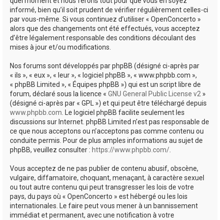
quel moment et nous ferons tout pour que vous en soyez
informé, bien qu’il soit prudent de vérifier régulièrement celles-ci
par vous-même. Si vous continuez d’utiliser « OpenConcerto »
alors que des changements ont été effectués, vous acceptez
d’être légalement responsable des conditions découlant des
mises à jour et/ou modifications.
Nos forums sont développés par phpBB (désigné ci-après par
« ils », « eux », « leur », « logiciel phpBB », « www.phpbb.com »,
« phpBB Limited », « Équipes phpBB ») qui est un script libre de
forum, déclaré sous la licence «
GNU General Public License v2
»
(désigné ci-après par « GPL ») et qui peut être téléchargé depuis
www.phpbb.com
. Le logiciel phpBB facilite seulement les
discussions sur Internet. phpBB Limited n’est pas responsable de
ce que nous acceptons ou n’acceptons pas comme contenu ou
conduite permis. Pour de plus amples informations au sujet de
phpBB, veuillez consulter :
https://www.phpbb.com/
.
Vous acceptez de ne pas publier de contenu abusif, obscène,
vulgaire, diffamatoire, choquant, menaçant, à caractère sexuel
ou tout autre contenu qui peut transgresser les lois de votre
pays, du pays où « OpenConcerto » est hébergé ou les lois
internationales. Le faire peut vous mener à un bannissement
immédiat et permanent, avec une notification à votre