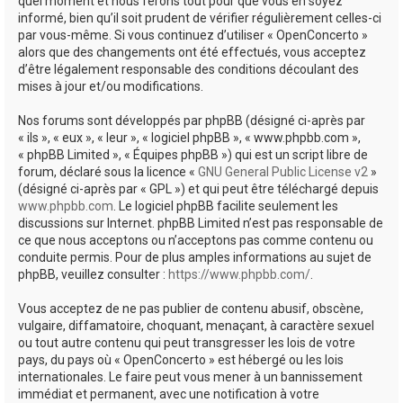
quel moment et nous ferons tout pour que vous en soyez
informé, bien qu’il soit prudent de vérifier régulièrement celles-ci
par vous-même. Si vous continuez d’utiliser « OpenConcerto »
alors que des changements ont été effectués, vous acceptez
d’être légalement responsable des conditions découlant des
mises à jour et/ou modifications.
Nos forums sont développés par phpBB (désigné ci-après par
« ils », « eux », « leur », « logiciel phpBB », « www.phpbb.com »,
« phpBB Limited », « Équipes phpBB ») qui est un script libre de
forum, déclaré sous la licence «
GNU General Public License v2
»
(désigné ci-après par « GPL ») et qui peut être téléchargé depuis
www.phpbb.com
. Le logiciel phpBB facilite seulement les
discussions sur Internet. phpBB Limited n’est pas responsable de
ce que nous acceptons ou n’acceptons pas comme contenu ou
conduite permis. Pour de plus amples informations au sujet de
phpBB, veuillez consulter :
https://www.phpbb.com/
.
Vous acceptez de ne pas publier de contenu abusif, obscène,
vulgaire, diffamatoire, choquant, menaçant, à caractère sexuel
ou tout autre contenu qui peut transgresser les lois de votre
pays, du pays où « OpenConcerto » est hébergé ou les lois
internationales. Le faire peut vous mener à un bannissement
immédiat et permanent, avec une notification à votre