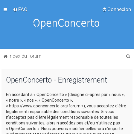
FAQ
Connexion
R
Index du forum
e
c
OpenConcerto - Enregistrement
h
e
En accédant à « OpenConcerto » (désigné ci-après par « nous »,
r
« notre », « nos », « OpenConcerto »,
c
« https://www.openconcerto.org/forum »), vous acceptez d’être
légalement responsable des conditions suivantes. Si vous
h
n’acceptez pas d’être légalement responsable de toutes les
e
conditions suivantes, alors n’accédez pas et/ou n’utilisez pas
« OpenConcerto ». Nous pouvons modifier celles-ci à n’importe
r