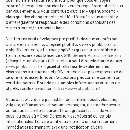
quel moment et nous ferons tout pour que vous en soyez
informé, bien qu’il soit prudent de vérifier régulièrement celles-ci
par vous-même. Si vous continuez d’utiliser « OpenConcerto »
alors que des changements ont été effectués, vous acceptez
d’être légalement responsable des conditions découlant des
mises à jour et/ou modifications.
Nos forums sont développés par phpBB (désigné ci-après par
« ils », « eux », « leur », « logiciel phpBB », « www.phpbb.com »,
« phpBB Limited », « Équipes phpBB ») qui est un script libre de
forum, déclaré sous la licence «
GNU General Public License v2
»
(désigné ci-après par « GPL ») et qui peut être téléchargé depuis
www.phpbb.com
. Le logiciel phpBB facilite seulement les
discussions sur Internet. phpBB Limited n’est pas responsable de
ce que nous acceptons ou n’acceptons pas comme contenu ou
conduite permis. Pour de plus amples informations au sujet de
phpBB, veuillez consulter :
https://www.phpbb.com/
.
Vous acceptez de ne pas publier de contenu abusif, obscène,
vulgaire, diffamatoire, choquant, menaçant, à caractère sexuel
ou tout autre contenu qui peut transgresser les lois de votre
pays, du pays où « OpenConcerto » est hébergé ou les lois
internationales. Le faire peut vous mener à un bannissement
immédiat et permanent, avec une notification à votre