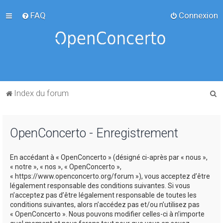
FAQ
Connexion
R
Index du forum
e
c
OpenConcerto - Enregistrement
h
e
En accédant à « OpenConcerto » (désigné ci-après par « nous »,
r
« notre », « nos », « OpenConcerto »,
c
« https://www.openconcerto.org/forum »), vous acceptez d’être
légalement responsable des conditions suivantes. Si vous
h
n’acceptez pas d’être légalement responsable de toutes les
e
conditions suivantes, alors n’accédez pas et/ou n’utilisez pas
« OpenConcerto ». Nous pouvons modifier celles-ci à n’importe
r