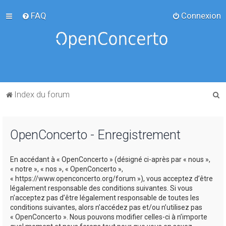
FAQ
Connexion
R
Index du forum
e
c
OpenConcerto - Enregistrement
h
e
En accédant à « OpenConcerto » (désigné ci-après par « nous »,
r
« notre », « nos », « OpenConcerto »,
c
« https://www.openconcerto.org/forum »), vous acceptez d’être
légalement responsable des conditions suivantes. Si vous
h
n’acceptez pas d’être légalement responsable de toutes les
e
conditions suivantes, alors n’accédez pas et/ou n’utilisez pas
« OpenConcerto ». Nous pouvons modifier celles-ci à n’importe
r