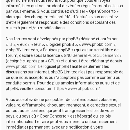
quel moment et nous ferons tout pour que vous en soyez
informé, bien qu’il soit prudent de vérifier régulièrement celles-ci
par vous-même. Si vous continuez d’utiliser « OpenConcerto »
alors que des changements ont été effectués, vous acceptez
d’être légalement responsable des conditions découlant des
mises à jour et/ou modifications.
Nos forums sont développés par phpBB (désigné ci-après par
« ils », « eux », « leur », « logiciel phpBB », « www.phpbb.com »,
« phpBB Limited », « Équipes phpBB ») qui est un script libre de
forum, déclaré sous la licence «
GNU General Public License v2
»
(désigné ci-après par « GPL ») et qui peut être téléchargé depuis
www.phpbb.com
. Le logiciel phpBB facilite seulement les
discussions sur Internet. phpBB Limited n’est pas responsable de
ce que nous acceptons ou n’acceptons pas comme contenu ou
conduite permis. Pour de plus amples informations au sujet de
phpBB, veuillez consulter :
https://www.phpbb.com/
.
Vous acceptez de ne pas publier de contenu abusif, obscène,
vulgaire, diffamatoire, choquant, menaçant, à caractère sexuel
ou tout autre contenu qui peut transgresser les lois de votre
pays, du pays où « OpenConcerto » est hébergé ou les lois
internationales. Le faire peut vous mener à un bannissement
immédiat et permanent, avec une notification à votre