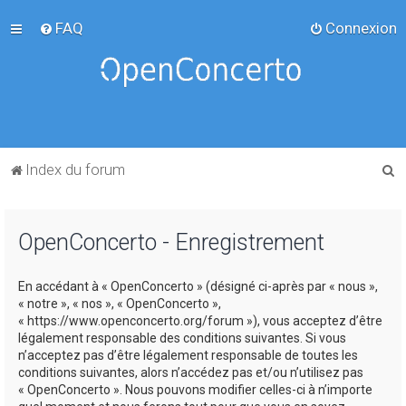
FAQ
Connexion
R
Index du forum
e
c
OpenConcerto - Enregistrement
h
e
En accédant à « OpenConcerto » (désigné ci-après par « nous »,
r
« notre », « nos », « OpenConcerto »,
c
« https://www.openconcerto.org/forum »), vous acceptez d’être
légalement responsable des conditions suivantes. Si vous
h
n’acceptez pas d’être légalement responsable de toutes les
e
conditions suivantes, alors n’accédez pas et/ou n’utilisez pas
« OpenConcerto ». Nous pouvons modifier celles-ci à n’importe
r