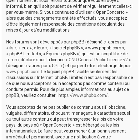
quel moment et nous ferons tout pour que vous en soyez
informé, bien qu’il soit prudent de vérifier régulièrement celles-ci
par vous-même. Si vous continuez d’utiliser « OpenConcerto »
alors que des changements ont été effectués, vous acceptez
d’être légalement responsable des conditions découlant des
mises à jour et/ou modifications.
Nos forums sont développés par phpBB (désigné ci-après par
« ils », « eux », « leur », « logiciel phpBB », « www.phpbb.com »,
« phpBB Limited », « Équipes phpBB ») qui est un script libre de
forum, déclaré sous la licence «
GNU General Public License v2
»
(désigné ci-après par « GPL ») et qui peut être téléchargé depuis
www.phpbb.com
. Le logiciel phpBB facilite seulement les
discussions sur Internet. phpBB Limited n’est pas responsable de
ce que nous acceptons ou n’acceptons pas comme contenu ou
conduite permis. Pour de plus amples informations au sujet de
phpBB, veuillez consulter :
https://www.phpbb.com/
.
Vous acceptez de ne pas publier de contenu abusif, obscène,
vulgaire, diffamatoire, choquant, menaçant, à caractère sexuel
ou tout autre contenu qui peut transgresser les lois de votre
pays, du pays où « OpenConcerto » est hébergé ou les lois
internationales. Le faire peut vous mener à un bannissement
immédiat et permanent, avec une notification à votre