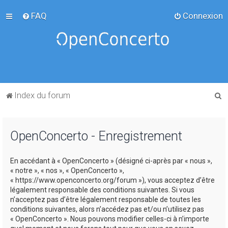
FAQ
Connexion
R
Index du forum
e
c
OpenConcerto - Enregistrement
h
e
En accédant à « OpenConcerto » (désigné ci-après par « nous »,
r
« notre », « nos », « OpenConcerto »,
c
« https://www.openconcerto.org/forum »), vous acceptez d’être
légalement responsable des conditions suivantes. Si vous
h
n’acceptez pas d’être légalement responsable de toutes les
e
conditions suivantes, alors n’accédez pas et/ou n’utilisez pas
« OpenConcerto ». Nous pouvons modifier celles-ci à n’importe
r