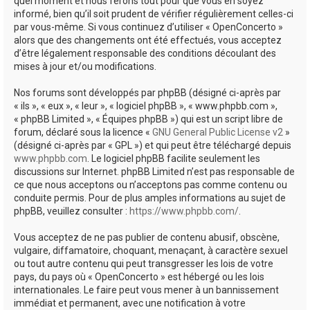
quel moment et nous ferons tout pour que vous en soyez
informé, bien qu’il soit prudent de vérifier régulièrement celles-ci
par vous-même. Si vous continuez d’utiliser « OpenConcerto »
alors que des changements ont été effectués, vous acceptez
d’être légalement responsable des conditions découlant des
mises à jour et/ou modifications.
Nos forums sont développés par phpBB (désigné ci-après par
« ils », « eux », « leur », « logiciel phpBB », « www.phpbb.com »,
« phpBB Limited », « Équipes phpBB ») qui est un script libre de
forum, déclaré sous la licence «
GNU General Public License v2
»
(désigné ci-après par « GPL ») et qui peut être téléchargé depuis
www.phpbb.com
. Le logiciel phpBB facilite seulement les
discussions sur Internet. phpBB Limited n’est pas responsable de
ce que nous acceptons ou n’acceptons pas comme contenu ou
conduite permis. Pour de plus amples informations au sujet de
phpBB, veuillez consulter :
https://www.phpbb.com/
.
Vous acceptez de ne pas publier de contenu abusif, obscène,
vulgaire, diffamatoire, choquant, menaçant, à caractère sexuel
ou tout autre contenu qui peut transgresser les lois de votre
pays, du pays où « OpenConcerto » est hébergé ou les lois
internationales. Le faire peut vous mener à un bannissement
immédiat et permanent, avec une notification à votre