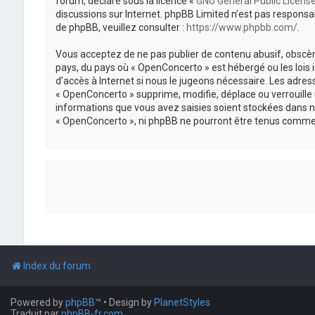
forum, déclaré sous la licence «
GNU General Public Licens
discussions sur Internet. phpBB Limited n’est pas respon
de phpBB, veuillez consulter :
https://www.phpbb.com/
.
Vous acceptez de ne pas publier de contenu abusif, obscène
pays, du pays où « OpenConcerto » est hébergé ou les lois
d’accès à Internet si nous le jugeons nécessaire. Les adr
« OpenConcerto » supprime, modifie, déplace ou verrouille
informations que vous avez saisies soient stockées dans n
« OpenConcerto », ni phpBB ne pourront être tenus comme 
Index du forum
Powered by
phpBB
™
• Design by
PlanetStyles
Traduit par
phpBB-fr.com