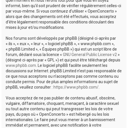
quel moment et nous ferons tout pour que vous en soyez
informé, bien qu’il soit prudent de vérifier régulièrement celles-ci
par vous-même. Si vous continuez d’utiliser « OpenConcerto »
alors que des changements ont été effectués, vous acceptez
d’être légalement responsable des conditions découlant des
mises à jour et/ou modifications.
Nos forums sont développés par phpBB (désigné ci-après par
« ils », « eux », « leur », « logiciel phpBB », « www.phpbb.com »,
« phpBB Limited », « Équipes phpBB ») qui est un script libre de
forum, déclaré sous la licence «
GNU General Public License v2
»
(désigné ci-après par « GPL ») et qui peut être téléchargé depuis
www.phpbb.com
. Le logiciel phpBB facilite seulement les
discussions sur Internet. phpBB Limited n’est pas responsable de
ce que nous acceptons ou n’acceptons pas comme contenu ou
conduite permis. Pour de plus amples informations au sujet de
phpBB, veuillez consulter :
https://www.phpbb.com/
.
Vous acceptez de ne pas publier de contenu abusif, obscène,
vulgaire, diffamatoire, choquant, menaçant, à caractère sexuel
ou tout autre contenu qui peut transgresser les lois de votre
pays, du pays où « OpenConcerto » est hébergé ou les lois
internationales. Le faire peut vous mener à un bannissement
immédiat et permanent, avec une notification à votre