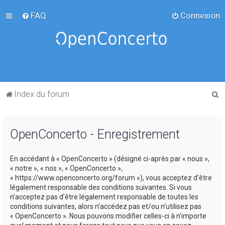
FAQ
Connexion
R
Index du forum
e
c
OpenConcerto - Enregistrement
h
e
En accédant à « OpenConcerto » (désigné ci-après par « nous »,
r
« notre », « nos », « OpenConcerto »,
c
« https://www.openconcerto.org/forum »), vous acceptez d’être
légalement responsable des conditions suivantes. Si vous
h
n’acceptez pas d’être légalement responsable de toutes les
e
conditions suivantes, alors n’accédez pas et/ou n’utilisez pas
« OpenConcerto ». Nous pouvons modifier celles-ci à n’importe
r