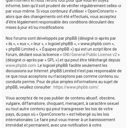
quel moment et nous ferons tout pour que vous en soyez
informé, bien qu’il soit prudent de vérifier régulièrement celles-ci
par vous-même. Si vous continuez d’utiliser « OpenConcerto »
alors que des changements ont été effectués, vous acceptez
d’être légalement responsable des conditions découlant des
mises à jour et/ou modifications.
Nos forums sont développés par phpBB (désigné ci-après par
« ils », « eux », « leur », « logiciel phpBB », « www.phpbb.com »,
« phpBB Limited », « Équipes phpBB ») qui est un script libre de
forum, déclaré sous la licence «
GNU General Public License v2
»
(désigné ci-après par « GPL ») et qui peut être téléchargé depuis
www.phpbb.com
. Le logiciel phpBB facilite seulement les
discussions sur Internet. phpBB Limited n’est pas responsable de
ce que nous acceptons ou n’acceptons pas comme contenu ou
conduite permis. Pour de plus amples informations au sujet de
phpBB, veuillez consulter :
https://www.phpbb.com/
.
Vous acceptez de ne pas publier de contenu abusif, obscène,
vulgaire, diffamatoire, choquant, menaçant, à caractère sexuel
ou tout autre contenu qui peut transgresser les lois de votre
pays, du pays où « OpenConcerto » est hébergé ou les lois
internationales. Le faire peut vous mener à un bannissement
immédiat et permanent, avec une notification à votre