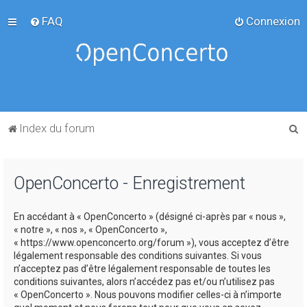
FAQ
Connexion
R
Index du forum
e
c
OpenConcerto - Enregistrement
h
e
En accédant à « OpenConcerto » (désigné ci-après par « nous »,
r
« notre », « nos », « OpenConcerto »,
c
« https://www.openconcerto.org/forum »), vous acceptez d’être
légalement responsable des conditions suivantes. Si vous
h
n’acceptez pas d’être légalement responsable de toutes les
e
conditions suivantes, alors n’accédez pas et/ou n’utilisez pas
« OpenConcerto ». Nous pouvons modifier celles-ci à n’importe
r