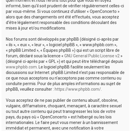
quel moment et nous ferons tout pour que vous en soyez
informé, bien qu’il soit prudent de vérifier régulièrement celles-ci
par vous-même. Si vous continuez d’utiliser « OpenConcerto »
alors que des changements ont été effectués, vous acceptez
d’être légalement responsable des conditions découlant des
mises à jour et/ou modifications.
Nos forums sont développés par phpBB (désigné ci-après par
« ils », « eux », « leur », « logiciel phpBB », « www.phpbb.com »,
« phpBB Limited », « Équipes phpBB ») qui est un script libre de
forum, déclaré sous la licence «
GNU General Public License v2
»
(désigné ci-après par « GPL ») et qui peut être téléchargé depuis
www.phpbb.com
. Le logiciel phpBB facilite seulement les
discussions sur Internet. phpBB Limited n’est pas responsable de
ce que nous acceptons ou n’acceptons pas comme contenu ou
conduite permis. Pour de plus amples informations au sujet de
phpBB, veuillez consulter :
https://www.phpbb.com/
.
Vous acceptez de ne pas publier de contenu abusif, obscène,
vulgaire, diffamatoire, choquant, menaçant, à caractère sexuel
ou tout autre contenu qui peut transgresser les lois de votre
pays, du pays où « OpenConcerto » est hébergé ou les lois
internationales. Le faire peut vous mener à un bannissement
immédiat et permanent, avec une notification à votre