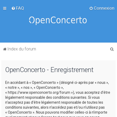
FAQ
Connexion
R
Index du forum
e
c
OpenConcerto - Enregistrement
h
e
En accédant à « OpenConcerto » (désigné ci-après par « nous »,
r
« notre », « nos », « OpenConcerto »,
c
« https://www.openconcerto.org/forum »), vous acceptez d’être
légalement responsable des conditions suivantes. Si vous
h
n’acceptez pas d’être légalement responsable de toutes les
e
conditions suivantes, alors n’accédez pas et/ou n’utilisez pas
« OpenConcerto ». Nous pouvons modifier celles-ci à n’importe
r