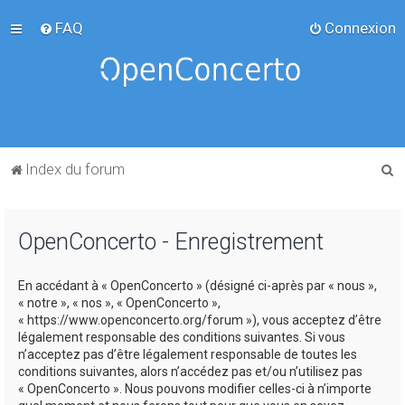
FAQ
Connexion
R
Index du forum
e
c
OpenConcerto - Enregistrement
h
e
En accédant à « OpenConcerto » (désigné ci-après par « nous »,
r
« notre », « nos », « OpenConcerto »,
c
« https://www.openconcerto.org/forum »), vous acceptez d’être
légalement responsable des conditions suivantes. Si vous
h
n’acceptez pas d’être légalement responsable de toutes les
e
conditions suivantes, alors n’accédez pas et/ou n’utilisez pas
« OpenConcerto ». Nous pouvons modifier celles-ci à n’importe
r