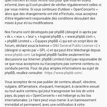
quel moment et nous ferons tout pour que vous en soyez
informé, bien qu’il soit prudent de vérifier régulièrement celles-ci
par vous-même. Si vous continuez d’utiliser « OpenConcerto »
alors que des changements ont été effectués, vous acceptez
d’être légalement responsable des conditions découlant des
mises à jour et/ou modifications.
Nos forums sont développés par phpBB (désigné ci-après par
« ils », « eux », « leur », « logiciel phpBB », « www.phpbb.com »,
« phpBB Limited », « Équipes phpBB ») qui est un script libre de
forum, déclaré sous la licence «
GNU General Public License v2
»
(désigné ci-après par « GPL ») et qui peut être téléchargé depuis
www.phpbb.com
. Le logiciel phpBB facilite seulement les
discussions sur Internet. phpBB Limited n’est pas responsable de
ce que nous acceptons ou n’acceptons pas comme contenu ou
conduite permis. Pour de plus amples informations au sujet de
phpBB, veuillez consulter :
https://www.phpbb.com/
.
Vous acceptez de ne pas publier de contenu abusif, obscène,
vulgaire, diffamatoire, choquant, menaçant, à caractère sexuel
ou tout autre contenu qui peut transgresser les lois de votre
pays, du pays où « OpenConcerto » est hébergé ou les lois
internationales. Le faire peut vous mener à un bannissement
immédiat et permanent, avec une notification à votre