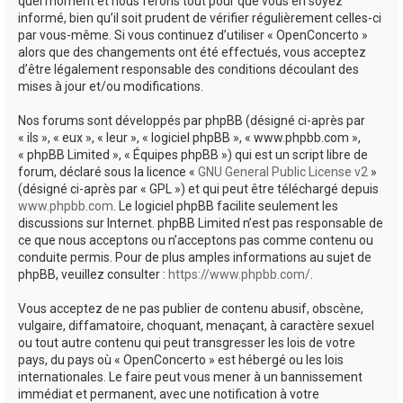
quel moment et nous ferons tout pour que vous en soyez
informé, bien qu’il soit prudent de vérifier régulièrement celles-ci
par vous-même. Si vous continuez d’utiliser « OpenConcerto »
alors que des changements ont été effectués, vous acceptez
d’être légalement responsable des conditions découlant des
mises à jour et/ou modifications.
Nos forums sont développés par phpBB (désigné ci-après par
« ils », « eux », « leur », « logiciel phpBB », « www.phpbb.com »,
« phpBB Limited », « Équipes phpBB ») qui est un script libre de
forum, déclaré sous la licence «
GNU General Public License v2
»
(désigné ci-après par « GPL ») et qui peut être téléchargé depuis
www.phpbb.com
. Le logiciel phpBB facilite seulement les
discussions sur Internet. phpBB Limited n’est pas responsable de
ce que nous acceptons ou n’acceptons pas comme contenu ou
conduite permis. Pour de plus amples informations au sujet de
phpBB, veuillez consulter :
https://www.phpbb.com/
.
Vous acceptez de ne pas publier de contenu abusif, obscène,
vulgaire, diffamatoire, choquant, menaçant, à caractère sexuel
ou tout autre contenu qui peut transgresser les lois de votre
pays, du pays où « OpenConcerto » est hébergé ou les lois
internationales. Le faire peut vous mener à un bannissement
immédiat et permanent, avec une notification à votre