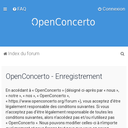
FAQ
Connexion
R
Index du forum
e
c
OpenConcerto - Enregistrement
h
e
En accédant à « OpenConcerto » (désigné ci-après par « nous »,
r
« notre », « nos », « OpenConcerto »,
c
« https://www.openconcerto.org/forum »), vous acceptez d’être
légalement responsable des conditions suivantes. Si vous
h
n’acceptez pas d’être légalement responsable de toutes les
e
conditions suivantes, alors n’accédez pas et/ou n’utilisez pas
« OpenConcerto ». Nous pouvons modifier celles-ci à n’importe
r